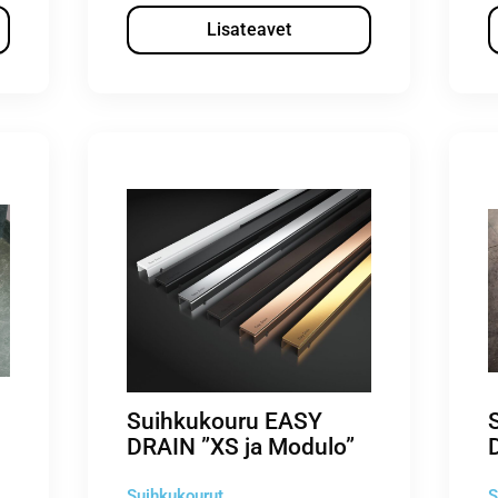
Lisateavet
Suihkukouru EASY
DRAIN ”XS ja Modulo”
Suihkukourut
S