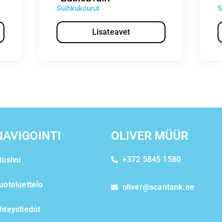
Suihkukourut
S
Lisateavet
NAVIGOINTI
OLIVER MÜÜR
+372 5845 1580
tusivu
uoteluettelo
oliver@scantank.ee
hteystiedot