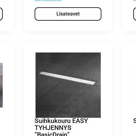
Lisateavet
Suihkukouru EASY
TYHJENNYS
”BasicDrain”