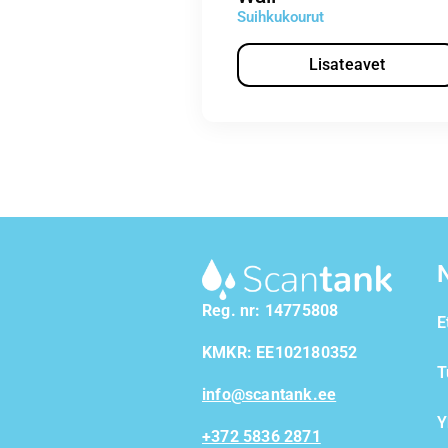
Suihkukourut
Lisateavet
Reg. nr: 14775808
E
KMKR: EE102180352
T
info@scantank.ee
Y
+372 5836 2871