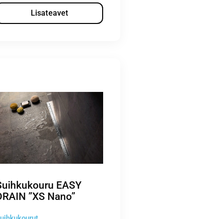
Lisateavet
Suihkukouru EASY
DRAIN ”XS Nano”
uihkukourut