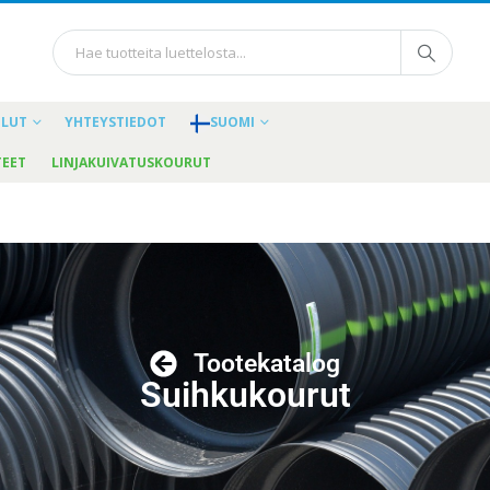
ELUT
YHTEYSTIEDOT
SUOMI
TEET
LINJAKUIVATUSKOURUT
Tootekatalog
Suihkukourut