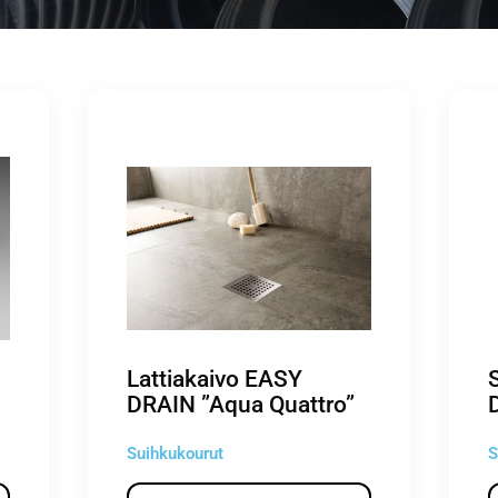
Lattiakaivo EASY
DRAIN ”Aqua Quattro”
Suihkukourut
S