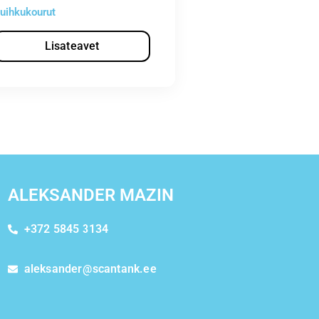
uihkukourut
Lisateavet
ALEKSANDER MAZIN
+372 5845 3134
aleksander@scantank.ee