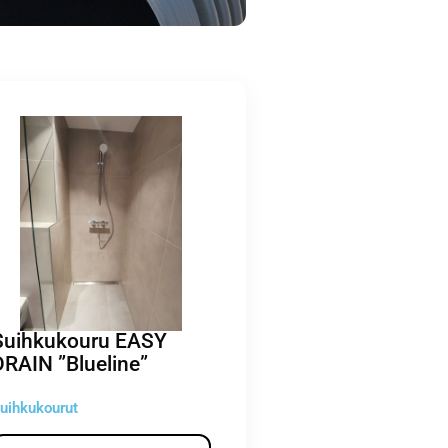
Suihkukouru EASY
DRAIN ”Blueline”
uihkukourut