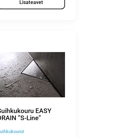
Lisateavet
Suihkukouru EASY
DRAIN ”S-Line”
uihkukourut