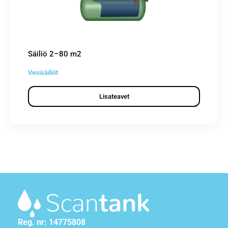
Säiliö 2–80 m2
Vesisäiliöt
Lisateavet
Reg. nr: 14775808