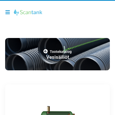
Tootekatalog
Vesisäiliöt