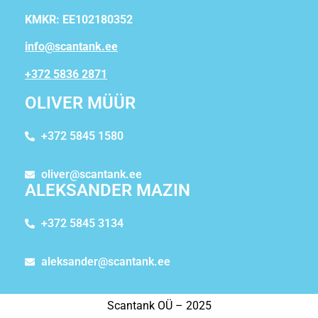
KMKR: EE102180352
info@scantank.ee
+372 5836 2871
OLIVER MÜÜR
+372 5845 1580
oliver@scantank.ee
ALEKSANDER MAZIN
+372 5845 3134
aleksander@scantank.ee
Scantank OÜ – 2025