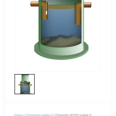
Etusivu
/
Öljynerotin (luokka I)
/ Öljynerotin NS100 (luokka II)