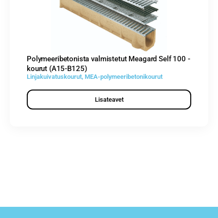
Polymeeribetonista valmistetut Meagard Self 100 -
kourut (A15-B125)
Linjakuivatuskourut
,
MEA-polymeeribetonikourut
Lisateavet