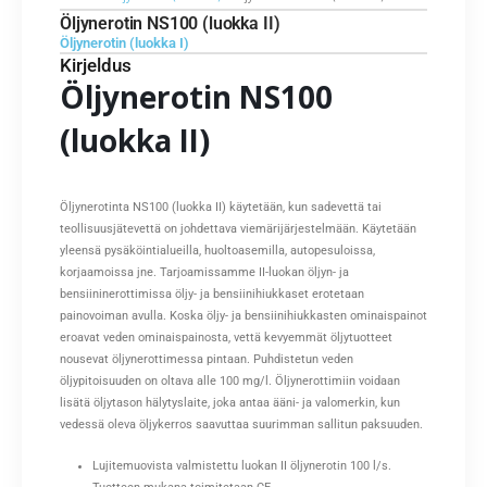
Öljynerotin NS100 (luokka II)
Öljynerotin (luokka I)
Kirjeldus
Öljynerotin NS100
(luokka II)
Öljynerotinta NS100 (luokka II) käytetään, kun sadevettä tai
teollisuusjätevettä on johdettava viemärijärjestelmään. Käytetään
yleensä pysäköintialueilla, huoltoasemilla, autopesuloissa,
korjaamoissa jne. Tarjoamissamme II-luokan öljyn- ja
bensiininerottimissa öljy- ja bensiinihiukkaset erotetaan
painovoiman avulla. Koska öljy- ja bensiinihiukkasten ominaispainot
eroavat veden ominaispainosta, vettä kevyemmät öljytuotteet
nousevat öljynerottimessa pintaan. Puhdistetun veden
öljypitoisuuden on oltava alle 100 mg/l. Öljynerottimiin voidaan
lisätä öljytason hälytyslaite, joka antaa ääni- ja valomerkin, kun
vedessä oleva öljykerros saavuttaa suurimman sallitun paksuuden.
Lujitemuovista valmistettu luokan II öljynerotin 100 l/s.