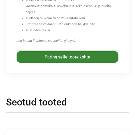
Tuotteen mukana toimitetaan CE-
vaatimustenmukaisuusvakuutus sekä asennus- ja huolto-
ohjeet.
Tuotteen mukana tulee valurautaluukku.
Erottimeen voidaan tilata erikseen hälytyslaite.
10 vuoden takuu
Jos haluat lisätietoa, ota meihin yhteyttä.
Päring selle toote kohta
Seotud tooted