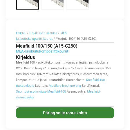
Etusivu
/
Linjakuivatuskourut
/
MEA-
lasikuitukomposiittikourut
/ Meafluid 100/150 (A15-C250)
Meafluid 100/150 (A15-C250)
MEA-lasikuitukomposiittikourut
Kirjeldus
Meafluid
100 -lasikuitukomposiittikourut enintään painoluokalla
C250 Kourun leveys 100 mm, korkeus 127 mm. Kourun leveys 150
mm, korkeus: 186 mm Ritilät: sinkitty teräs, ruostumaton teräs,
komposiittiritilä ja valurautaritilät Tuoteseloste:
Meafluid-100-
tuoteseloste
Luettelo:
Meafluid-brochure-eng
Sertifikaatti:
Suoritustasoilmoitus-Meafluid-100
Asennusohje:
Meafluid-
asennusohje
Päring selle toote kohta