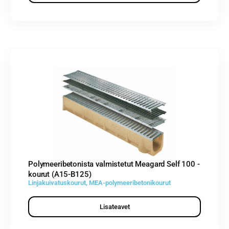
Polymeeribetonista valmistetut Meagard Self 100 -
kourut (A15-B125)
Linjakuivatuskourut
,
MEA-polymeeribetonikourut
Lisateavet