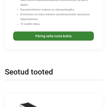
vaatimustenmukaisuusvakuutus sekä asennus- ja huolto-
ohjeet.
Rasvanerottimen mukana on valurautaluukku.
Erottimeen voi tilata erikseen tasoilmaisimella varustetun
hälytyslaitteen.
10 vuoden takuu
Päring selle toote kohta
Seotud tooted