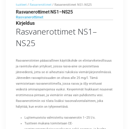
tuotteet
/
Rasvanerottimet
/ Rasvanerottimet NS1–NS25
Rasvanerottimet NS1–NS25
Rasvanerottimet
Kirjeldus
Rasvanerottimet NS1–
NS25
Rasvanerotinten pääasiallinen käyttökohde on elintarviketeollisuus
ja ravintola-alan yritykset, joissa rasva-aine on poistettava
jätevedestä, jotta se ei aiheuttaisi tukoksia viemärijärjestelmässä.
Jäteveden rasvapitoisuuden on oltava alle 25 mg/l. Tämä
varmistetaan rasvanerottimella, jossa rasva ja öljy erottuvat
vedestä ominaispainojensa vuoksi. Kevyemmät hiukkaset nousevat
erottimessa pintaan, ja viemäriin virtaa vain puhdistettu vesi.
Rasvanerottimiin voi tilata lisäksi tasonvalvontalaitteen, joka
hälyttää, kun erotin on tyhjennettävä.
Lujitemuovista valmistettu rasvanerotin 1–25 l/s.
Tuotteen mukana toimitetaan CE-