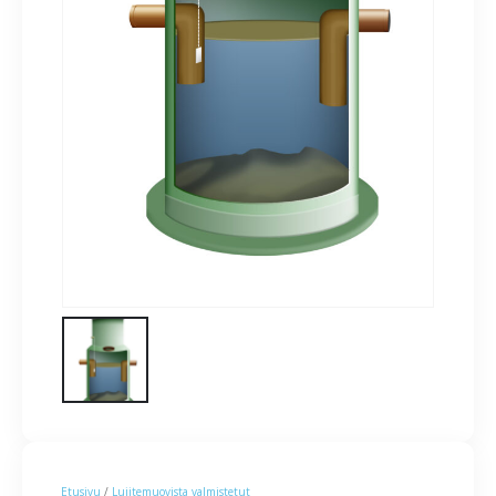
Etusivu
/
Lujitemuovista valmistetut