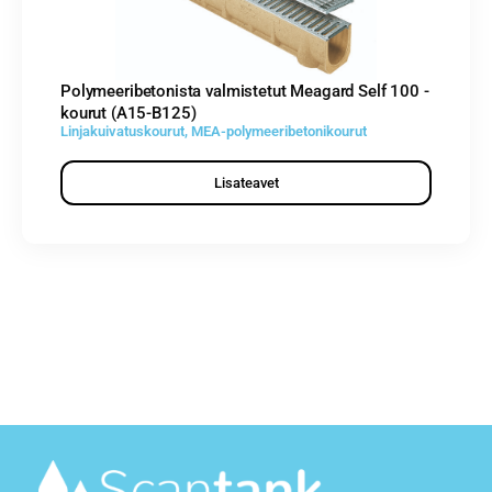
Polymeeribetonista valmistetut Meagard Self 100 -
kourut (A15-B125)
Linjakuivatuskourut
,
MEA-polymeeribetonikourut
Lisateavet