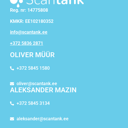
Reg. nr: 14775808
KMKR: EE102180352
info@scantank.ee
+372 5836 2871
OLIVER MÜÜR
+372 5845 1580
oliver@scantank.ee
ALEKSANDER MAZIN
+372 5845 3134
aleksander@scantank.ee