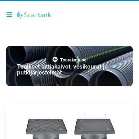
Tootekatalog
Teolliset lattiakaivot, vesikourut ja
putkijärjestelmät