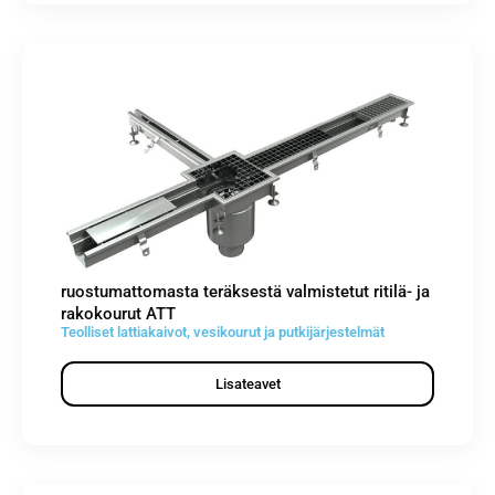
ruostumattomasta teräksestä valmistetut ritilä- ja
rakokourut ATT
Teolliset lattiakaivot, vesikourut ja putkijärjestelmät
Lisateavet