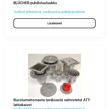
BLÜCHER-puhdistusluukku
Teolliset lattiakaivot, vesikourut ja putkijärjestelmät
Lisateavet
Ruostumattomasta teräksestä valmistetut ATT-
lattiakaivot
Teolliset lattiakaivot, vesikourut ja putkijärjestelmät