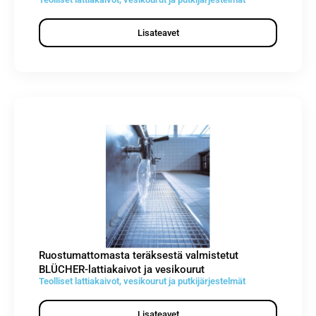
Lisateavet
Ruostumattomasta teräksestä valmistetut
BLÜCHER-lattiakaivot ja vesikourut
Teolliset lattiakaivot, vesikourut ja putkijärjestelmät
Lisateavet