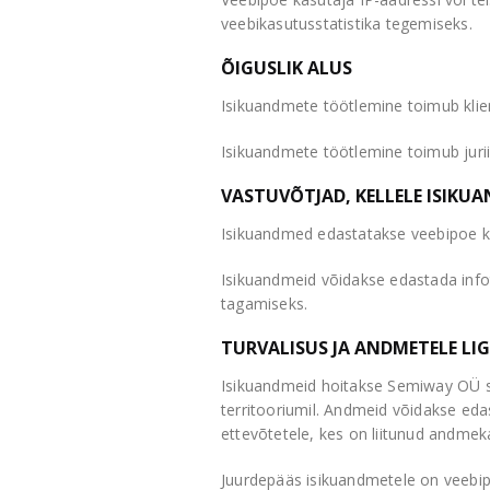
veebikasutusstatistika tegemiseks.
ÕIGUSLIK ALUS
Isikuandmete töötlemine toimub klien
Isikuandmete töötlemine toimub jurii
VASTUVÕTJAD, KELLELE ISIKU
Isikuandmed edastatakse veebipoe kl
Isikuandmeid võidakse edastada info
tagamiseks.
TURVALISUS JA ANDMETELE LI
Isikuandmeid hoitakse Semiway OÜ ser
territooriumil. Andmeid võidakse ed
ettevõtetele, kes on liitunud andmekai
Juurdepääs isikuandmetele on veebip