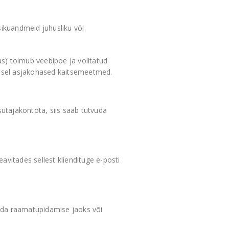
isikuandmeid juhusliku või
s) toimub veebipoe ja volitatud
misel asjakohased kaitsemeetmed.
sutajakontota, siis saab tutvuda
eavitades sellest kliendituge e-posti
tada raamatupidamise jaoks või