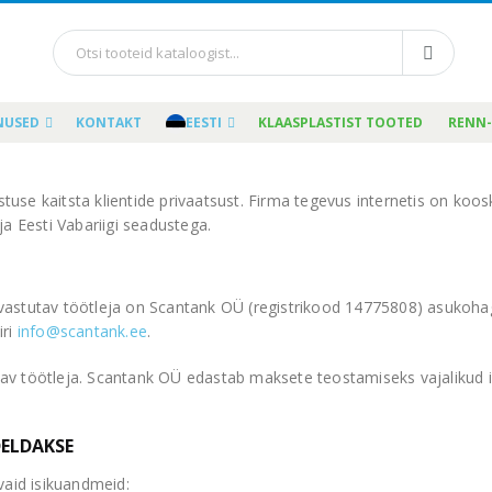
NUSED
KONTAKT
EESTI
KLAASPLASTIST TOOTED
RENN-
se kaitsta klientide privaatsust. Firma tegevus internetis on koosk
ja Eesti Vabariigi seadustega.
astutav töötleja on Scantank OÜ (registrikood 14775808) asukohaga 
iri
info@scantank.ee
.
v töötleja. Scantank OÜ edastab maksete teostamiseks vajalikud i
DELDAKSE
vaid isikuandmeid: