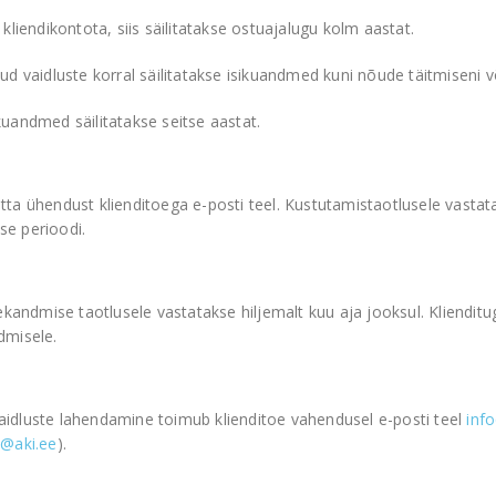
kliendikontota, siis säilitatakse ostuajalugu kolm aastat.
ud vaidluste korral säilitatakse isikuandmed kuni nõude täitmiseni v
uandmed säilitatakse seitse aastat.
ta ühendust klienditoega e-posti teel. Kustutamistaotlusele vastata
e perioodi.
ekandmise taotlusele vastatakse hiljemalt kuu aja jooksul. Klienditu
dmisele.
idluste lahendamine toimub klienditoe vahendusel e-posti teel
inf
o@aki.ee
).