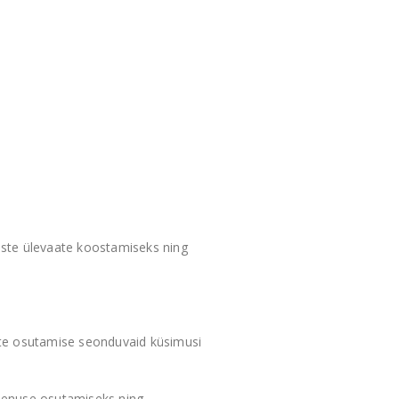
uste ülevaate koostamiseks ning
uste osutamise seonduvaid küsimusi
teenuse osutamiseks ning