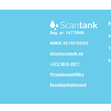
Reg. nr: 14775808
A
KMKR: EE102180352
T
info@scantank.ee
K
+372 5836 2871
Privaatsuspoliitika
Kasutajatingimused