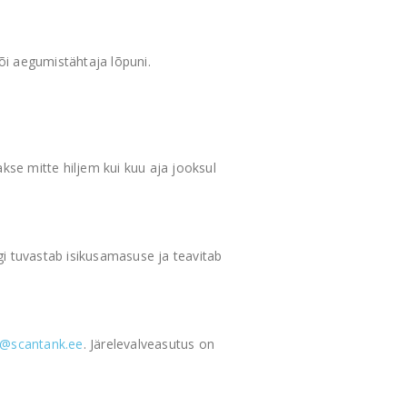
õi aegumistähtaja lõpuni.
kse mitte hiljem kui kuu aja jooksul
gi tuvastab isikusamasuse ja teavitab
o@scantank.ee
. Järelevalveasutus on