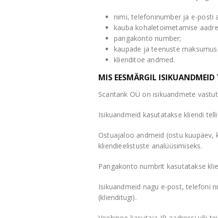
nimi, telefoninumber ja e-posti 
kauba kohaletoimetamise aadre
pangakonto number;
kaupade ja teenuste maksumus
klienditoe andmed.
MIS EESMÄRGIL ISIKUANDMEID
Scantank OÜ on isikuandmete vastutu
Isikuandmeid kasutatakse kliendi te
Ostuajaloo andmeid (ostu kuupäev, k
kliendieelistuste analüüsimiseks.
Pangakonto numbrit kasutatakse kli
Isikuandmeid nagu e-post, telefoni n
(klienditugi).
Veebipoe kasutaja IP-aadressi või te