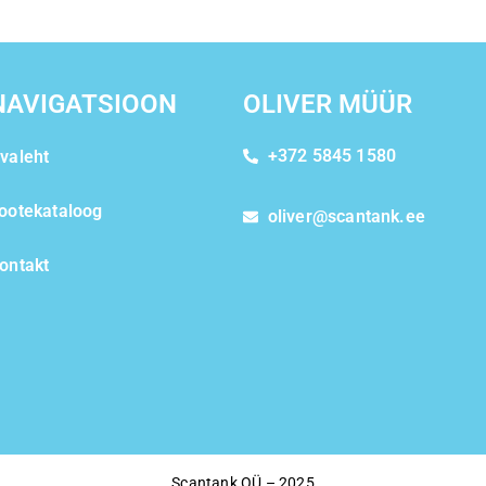
NAVIGATSIOON
OLIVER MÜÜR
+372 5845 1580
valeht
ootekataloog
oliver@scantank.ee
ontakt
Scantank OÜ – 2025