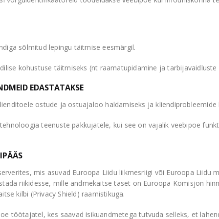
diga sõlmitud lepingu täitmise eesmärgil.
dilise kohustuse täitmiseks (nt raamatupidamine ja tarbijavaidluste
ANDMEID EDASTATAKSE
ienditoele ostude ja ostuajaloo haldamiseks ja kliendiprobleemide
tehnoloogia teenuste pakkujatele, kui see on vajalik veebipoe fu
GIPÄÄS
verites, mis asuvad Euroopa Liidu liikmesriigi või Euroopa Liidu ma
astada riikidesse, mille andmekaitse taset on Euroopa Komisjon hin
tse kilbi (Privacy Shield) raamistikuga.
oe töötajatel, kes saavad isikuandmetega tutvuda selleks, et lah