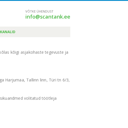
VÕTKE ÜHENDUST
info@scantank.ee
KANALID
õlas kõigi asjakohaste tegevuste ja
Harjumaa, Tallinn linn, Türi tn 6/3,
sikuandmed volitatud töötleja