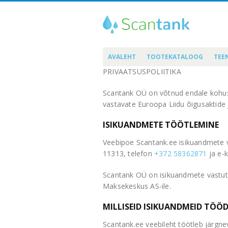
AVALEHT
TOOTEKATALOOG
TEE
PRIVAATSUSPOLIITIKA
Scantank OÜ on võtnud endale kohustu
vastavate Euroopa Liidu õigusaktide 
ISIKUANDMETE TÖÖTLEMINE
Veebipoe Scantank.ee isikuandmete v
11313, telefon
+372 58362871
ja e-k
Scantank OÜ on isikuandmete vastuta
Maksekeskus AS-ile.
MILLISEID ISIKUANDMEID TÖÖ
Scantank.ee veebileht töötleb järgne