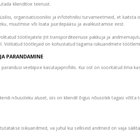
utada klienditoe teenust.
lisi, organisatsioonilisi ja infotehnilisi turvameetmeid, et kaitsta 
eku, muutmise või loata juurdepääsu ja avalikustamise eest.
litatud töötlejatele (nt transporditeenuse pakkuja ja andmemajutu
sel. Volitatud töötlejaid on kohustatud tagama isikuandmete töötle
 JA PARANDAMINE
parandusi veebipoe kasutajaprofiilis. Kui ost on sooritatud ilma ka
.
endi nõusoleku alusel, siis on kliendil õigus nõusolek tagasi võtta t
tutatakse isikuandmed, va juhul kui selliseid andmeid on vaja säili