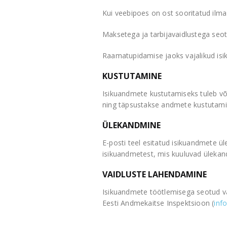
Kui veebipoes on ost sooritatud ilma 
Maksetega ja tarbijavaidlustega seot
Raamatupidamise jaoks vajalikud isik
KUSTUTAMINE
Isikuandmete kustutamiseks tuleb võt
ning täpsustakse andmete kustutamis
ÜLEKANDMINE
E-posti teel esitatud isikuandmete ül
isikuandmetest, mis kuuluvad ülekan
VAIDLUSTE LAHENDAMINE
Isikuandmete töötlemisega seotud va
Eesti Andmekaitse Inspektsioon (
inf