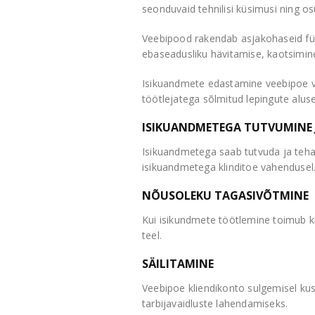
seonduvaid tehnilisi küsimusi ning os
Veebipood rakendab asjakohaseid füüsi
ebaseadusliku hävitamise, kaotsimin
Isikuandmete edastamine veebipoe vo
töötlejatega sõlmitud lepingute alu
ISIKUANDMETEGA TUTVUMINE
Isikuandmetega saab tutvuda ja teha 
isikuandmetega klinditoe vahendusel
NÕUSOLEKU TAGASIVÕTMINE
Kui isikundmete töötlemine toimub kli
teel.
SÄILITAMINE
Veebipoe kliendikonto sulgemisel kus
tarbijavaidluste lahendamiseks.