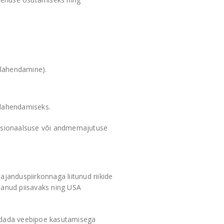
 lahendamine).
 lahendamiseks.
nktsionaalsuse või andmemajutuse
janduspiirkonnaga liitunud riikide
nanud piisavaks ning USA
endada veebipoe kasutamisega