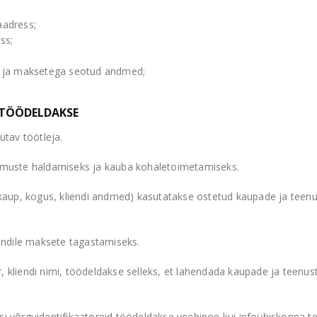
aadress;
ss;
 ja maksetega seotud andmed;
 TÖÖDELDAKSE
tav töötleja.
llimuste haldamiseks ja kauba kohaletoimetamiseks.
aup, kogus, kliendi andmed) kasutatakse ostetud kaupade ja teen
endile maksete tagastamiseks.
r, kliendi nimi, töödeldakse selleks, et lahendada kaupade ja teen
isi võrguidentifikaatoreid töödeldakse veebipoe kui infoühiskonna 