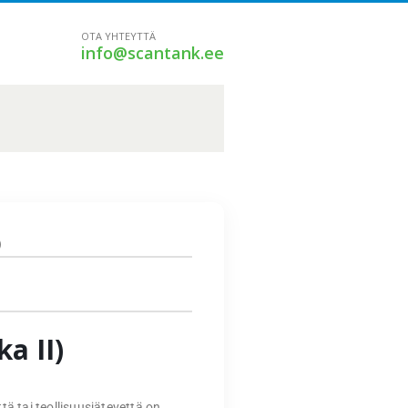
OTA YHTEYTTÄ
info@scantank.ee
)
)
a II)
tä tai teollisuusjätevettä on