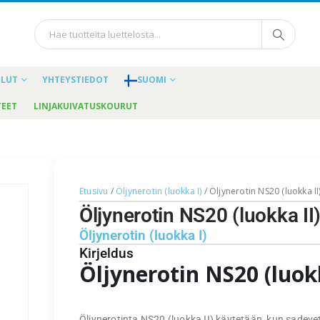
ELUT
YHTEYSTIEDOT
SUOMI
TEET
LINJAKUIVATUSKOURUT
Etusivu
/
Öljynerotin (luokka I)
/ Öljynerotin NS20 (luokka II
Öljynerotin NS20 (luokka II
Öljynerotin (luokka I)
Kirjeldus
Öljynerotin NS20 (luokk
Öljynerotinta NS20 (luokka II) käytetään, kun sadevet