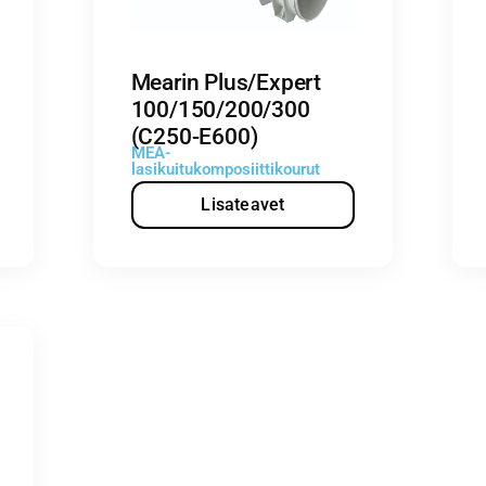
Mearin Plus/Expert
100/150/200/300
(C250-E600)
MEA-
lasikuitukomposiittikourut
Lisateavet