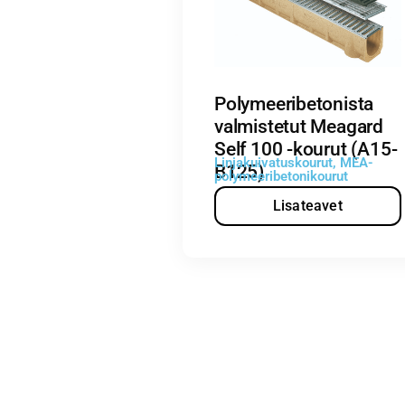
Polymeeribetonista
valmistetut Meagard
Self 100 -kourut (A15-
Linjakuivatuskourut
,
MEA-
B125)
polymeeribetonikourut
Lisateavet