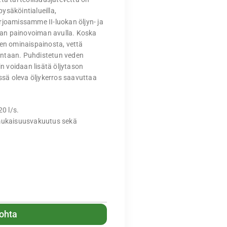
ysäköintialueilla,
rjoamissamme II-luokan öljyn- ja
taan painovoiman avulla. Koska
den ominaispainosta, vettä
intaan. Puhdistetun veden
in voidaan lisätä öljytason
essä oleva öljykerros saavuttaa
20 l/s.
mukaisuusvakuutus sekä
kohta