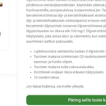
johdettava viemärijärjestelmään. Käytetään yleensä p
huoltoasemilla, autopesuloissa, korjaamoissa jne. Ta
bensiininerottimissa öljy- ja bensiinihiukkaset erote
öljy- ja bensiinihiukkasten ominaispainot eroavat ve
kevyemmät öljytuotteet nousevat öljynerottimessa p
öljypitoisuuden on oltava alle 100 mg/l. Öljynerottimi
hälytyslaite, joka antaa ääni- ja valomerkin, kun ved
suurimman sallitun paksuuden.
Lujitemuovista valmistettu luokan II öljynerotin 
Tuotteen mukana toimitetaan CE-vaatimusten
asennus- ja huolto-ohjeet.
Tuotteen mukana tulee valurautaluukku.
Erottimeen voidaan tilata erikseen hälytyslaite.
10 vuoden takuu
Jos haluat lisätietoa, ota meihin yhteyttä.
Päring selle toote 