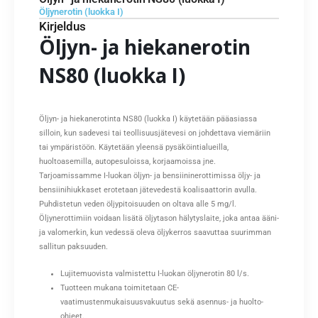
Öljynerotin (luokka I)
Kirjeldus
Öljyn- ja hiekanerotin
NS80 (luokka I)
Öljyn- ja hiekanerotinta NS80 (luokka I) käytetään pääasiassa
silloin, kun sadevesi tai teollisuusjätevesi on johdettava viemäriin
tai ympäristöön. Käytetään yleensä pysäköintialueilla,
huoltoasemilla, autopesuloissa, korjaamoissa jne.
Tarjoamissamme I-luokan öljyn- ja bensiininerottimissa öljy- ja
bensiinihiukkaset erotetaan jätevedestä koalisaattorin avulla.
Puhdistetun veden öljypitoisuuden on oltava alle 5 mg/l.
Öljynerottimiin voidaan lisätä öljytason hälytyslaite, joka antaa ääni-
ja valomerkin, kun vedessä oleva öljykerros saavuttaa suurimman
sallitun paksuuden.
Lujitemuovista valmistettu I-luokan öljynerotin 80 l/s.
Tuotteen mukana toimitetaan CE-
vaatimustenmukaisuusvakuutus sekä asennus- ja huolto-
ohjeet.