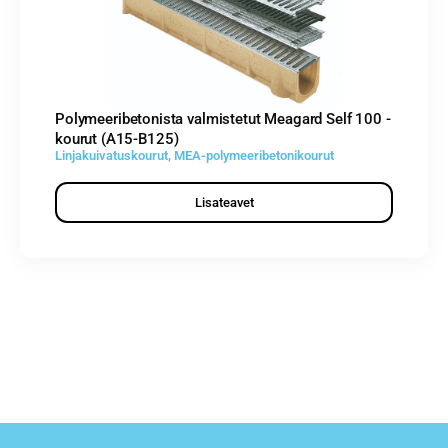
Polymeeribetonista valmistetut Meagard Self 100 -
kourut (A15-B125)
Linjakuivatuskourut
,
MEA-polymeeribetonikourut
Lisateavet