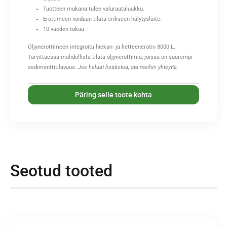
Tuotteen mukana tulee valurautaluukku.
Erottimeen voidaan tilata erikseen hälytyslaite.
10 vuoden takuu
Öljynerottimeen integroitu hiekan- ja lietteenerotin 8000 L.
Tarvittaessa mahdollista tilata öljynerottimia, joissa on suurempi
sedimenttitilavuus.
Jos haluat lisätietoa, ota meihin yhteyttä.
Päring selle toote kohta
Seotud tooted