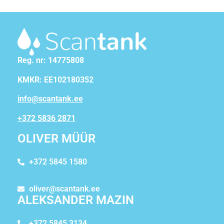
Reg. nr: 14775808
KMKR: EE102180352
info@scantank.ee
+372 5836 2871
OLIVER MÜÜR
+372 5845 1580
oliver@scantank.ee
ALEKSANDER MAZIN
+372 5845 3134