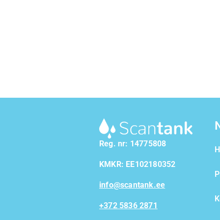
Reg. nr: 14775808
KMKR: EE102180352
P
info@scantank.ee
K
+372 5836 2871