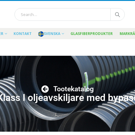
ER
KONTAKT
SVENSKA
GLASFIBERPRODUKTER
MARKR
Tootekatalog
Klass I oljeavskiljare med bypas