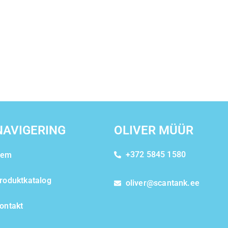
NAVIGERING
OLIVER MÜÜR
+372 5845 1580
Hem
roduktkatalog
oliver@scantank.ee
ontakt