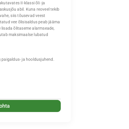
tavates II-klassi õli -ja
askusjõu abil. Kuna reoveel tekib
 vahe, siis tõusevad veest
atud vee õlisisaldus peab jääma
e lisada õlitaseme alarmseade,
aavutab maksimaalse lubatud
 paigaldus- ja hooldusjuhend.
kohta