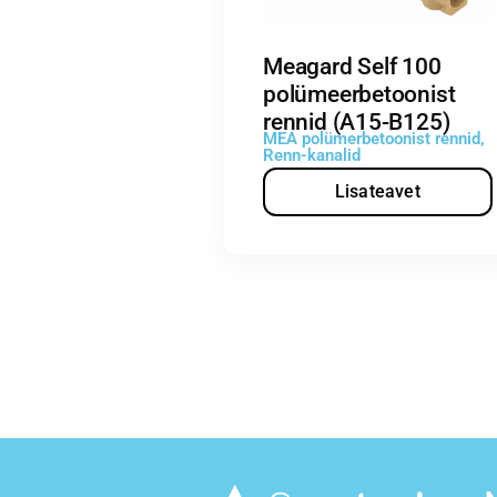
Meagard Self 100
polümeerbetoonist
rennid (A15-B125)
MEA polümerbetoonist rennid
,
Renn-kanalid
Lisateavet