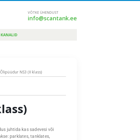
VÕTKE ÜHENDUST
info@scantank.ee
-KANALID
 Õlipüüdur NS3 (II klass)
lass)
dus juhtida kas sadevesi või
akse: parklates, tanklates,