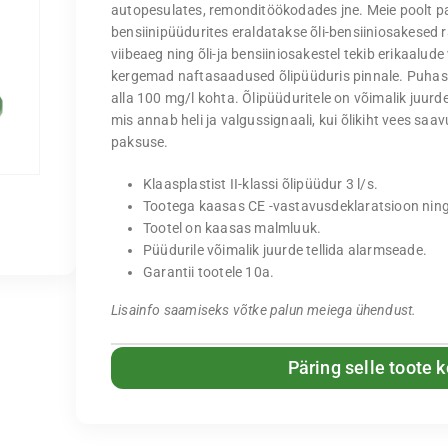
autopesulates, remonditöökodades jne. Meie poolt paku
bensiinipüüdurites eraldatakse õli-bensiiniosakesed r
viibeaeg ning õli-ja bensiiniosakestel tekib erikaalude
kergemad naftasaadused õlipüüduris pinnale. Puhast
alla 100 mg/l kohta. Õlipüüduritele on võimalik juurd
mis annab heli ja valgussignaali, kui õlikiht vees s
paksuse.
Klaasplastist II-klassi õlipüüdur 3 l/s.
Tootega kaasas CE -vastavusdeklaratsioon ning
Tootel on kaasas malmluuk.
Püüdurile võimalik juurde tellida alarmseade.
Garantii tootele 10a.
Lisainfo saamiseks võtke palun meiega ühendust.
Päring selle toote 