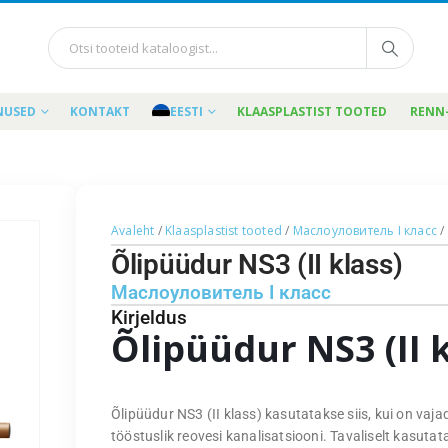
NUSED
KONTAKT
EESTI
KLAASPLASTIST TOOTED
RENN
Avaleht
/
Klaasplastist tooted
/
Маслоуловитель I класс
/
Õlipüüdur NS3 (II klass)
Маслоуловитель I класс
Kirjeldus
Õlipüüdur NS3 (II k
Õlipüüdur NS3 (II klass) kasutatakse siis, kui on vaja
tööstuslik reovesi kanalisatsiooni. Tavaliselt kasutat