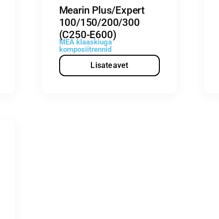
Mearin Plus/Expert
100/150/200/300
(C250-E600)
MEA klaaskiuga
komposiitrennid
Lisateavet