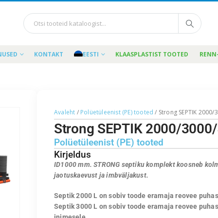
NUSED
KONTAKT
EESTI
KLAASPLASTIST TOOTED
RENN
Avaleht
/
Polüetüleenist (PE) tooted
/ Strong SEPTIK 2000/
Strong SEPTIK 2000/3000
Polüetüleenist (PE) tooted
Kirjeldus
ID1000 mm. STRONG septiku komplekt koosneb kolme
jaotuskaevust ja imbväljakust.
Septik 2000 L on sobiv toode eramaja reovee puhas
Septik 3000 L on sobiv toode eramaja reovee puha
inimesele