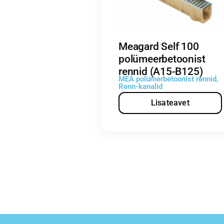
Meagard Self 100
polümeerbetoonist
rennid (A15-B125)
MEA polümerbetoonist rennid
,
Renn-kanalid
Lisateavet