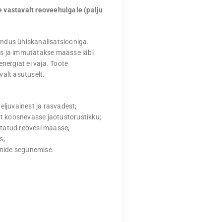
e vastavalt reoveehulgale (palju
endus ühiskanalisatsiooniga.
us ja immutatakse maasse läbi
nergiat ei vaja. Toote
valt asutuselt.
eljuvainest ja rasvadest;
est koosnevasse jaotustorustikku;
statud reovesi maasse;
s;
oonide segunemise.