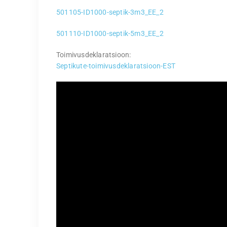
501105-ID1000-septik-3m3_EE_2
501110-ID1000-septik-5m3_EE_2
Toimivusdeklaratsioon:
Septikute-toimivusdeklaratsioon-EST