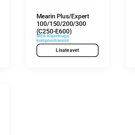
Mearin Plus/Expert
100/150/200/300
(C250-E600)
MEA klaaskiuga
komposiitrennid
Lisateavet