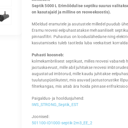
Septik 5000 L Erimõõdulise septiku suurus valitaks
on kasutajaid ja milline on reoveekoostis).
Mõeldud eramutele ja asutustele milledel puudub üh
Eramu reovesi eelpuhastatakse mehaaniliselt septik
pinnasfiltri. Puhastus on looduslähedane ning elektrie
kasutamiseks tuleb taotleda luba veekaitset korralda
Puhasti koosneb:
kolmekambrilisest septikust, milles reovesi vabaneb h
jaotuskaevust, mille abil juhitakse reovesi imbtorud
augustatud imbtorud, mille kaudu juhitakse eelpuha
tuulutuspüstikutest, mis asuvad jaotustorustike lõpu
filterkangas, mis aitab ära hoida pinnase erifraktsi
Paigaldus- ja hooldusjuhend:
IWS_STRONG_Septik_EST
Joonised:
501100-ID1000-septik-2m3_EE_2