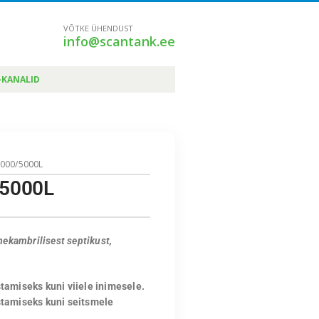
VÕTKE ÜHENDUST
info@scantank.ee
-KANALID
3000/5000L
/5000L
kambrilisest septikust,
tamiseks kuni viiele inimesele.
stamiseks kuni seitsmele