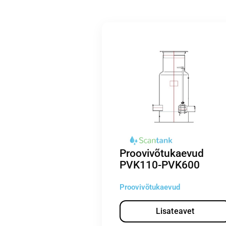
Proovivõtukaevud
PVK110-PVK600
Proovivõtukaevud
Lisateavet