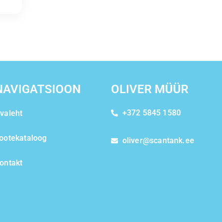
NAVIGATSIOON
OLIVER MÜÜR
+372 5845 1580
valeht
ootekataloog
oliver@scantank.ee
ontakt