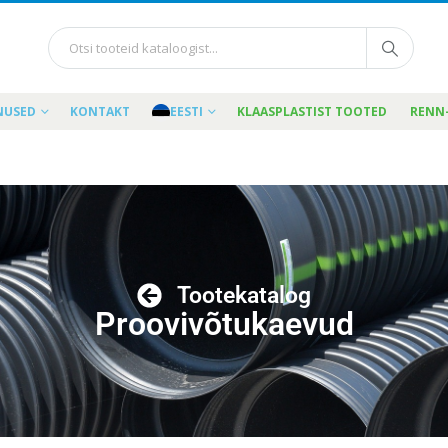
NUSED
KONTAKT
EESTI
KLAASPLASTIST TOOTED
RENN
Tootekatalog
Proovivõtukaevud