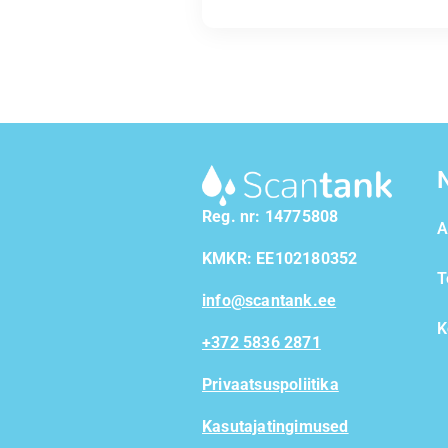
Reg. nr: 14775808
A
KMKR: EE102180352
T
info@scantank.ee
K
+372 5836 2871
Privaatsuspoliitika
Kasutajatingimused