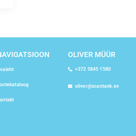
NAVIGATSIOON
OLIVER MÜÜR
+372 5845 1580
valeht
ootekataloog
oliver@scantank.ee
ontakt