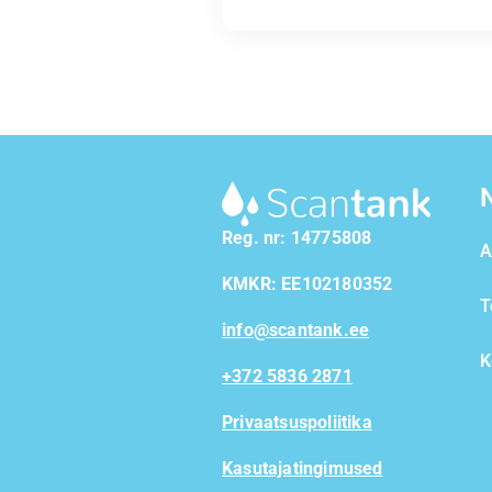
Reg. nr: 14775808
A
KMKR: EE102180352
T
info@scantank.ee
K
+372 5836 2871
Privaatsuspoliitika
Kasutajatingimused