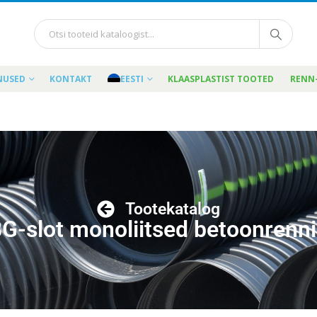
NUSED
KONTAKT
EESTI
KLAASPLASTIST TOOTED
RENN
Tootekatalog
G-slot monoliitsed betoonrenn