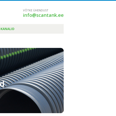
VÕTKE ÜHENDUST
info@scantank.ee
-KANALID
id