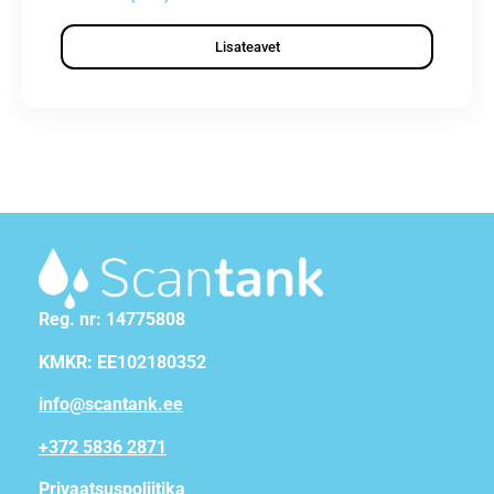
Lisateavet
Reg. nr: 14775808
KMKR: EE102180352
info@scantank.ee
+372 5836 2871
Privaatsuspoliitika