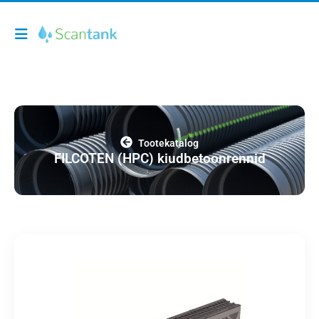
Tootekatalog
FILCOTEN (HPC) kiudbetoonrennid