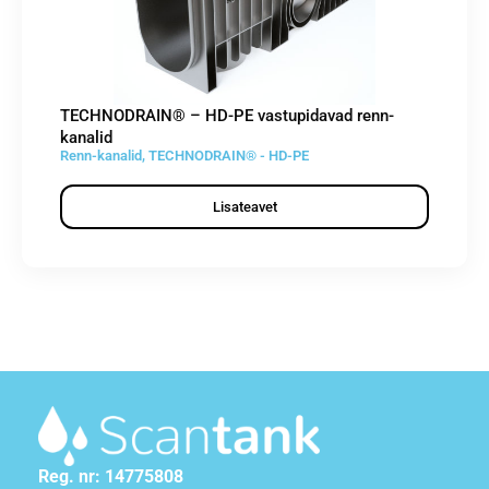
TECHNODRAIN® – HD-PE vastupidavad renn-
kanalid
Renn-kanalid
,
TECHNODRAIN® - HD-PE
Lisateavet
Reg. nr: 14775808