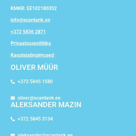
KMKR: EE102180352
info@scantank.ee
+372 5836 2871
Privaatsuspoliitika
Kasutajatingimused
OLIVER MÜÜR
+372 5845 1580
oliver@scantank.ee
ALEKSANDER MAZIN
+372 5845 3134
aleksander@scantank.ee