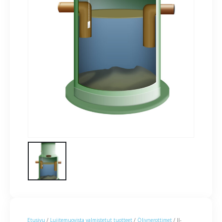
Etusivu
/
Lujitemuovista valmistetut tuotteet
/
Öljynerottimet
/ II-