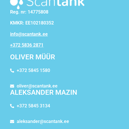
Reg. nr: 14775808
KMKR: EE102180352
info@scantank.ee
+372 5836 2871
OLIVER MÜÜR
+372 5845 1580
oliver@scantank.ee
ALEKSANDER MAZIN
+372 5845 3134
aleksander@scantank.ee