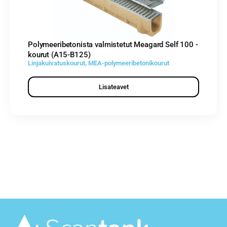
Polymeeribetonista valmistetut Meagard Self 100 -
kourut (A15-B125)
Linjakuivatuskourut
,
MEA-polymeeribetonikourut
Lisateavet