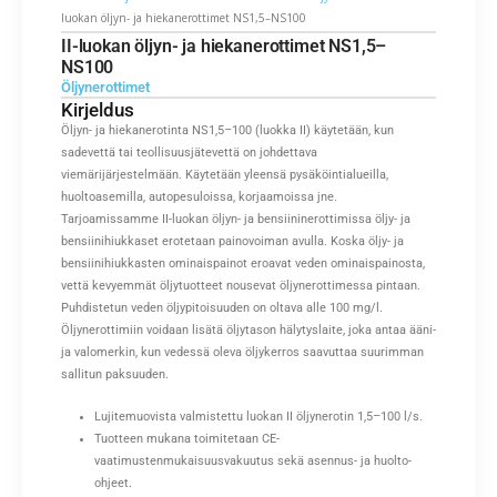
luokan öljyn- ja hiekanerottimet NS1,5–NS100
II-luokan öljyn- ja hiekanerottimet NS1,5–
NS100
Öljynerottimet
Kirjeldus
Öljyn- ja hiekanerotinta NS1,5–100 (luokka II) käytetään, kun
sadevettä tai teollisuusjätevettä on johdettava
viemärijärjestelmään. Käytetään yleensä pysäköintialueilla,
huoltoasemilla, autopesuloissa, korjaamoissa jne.
Tarjoamissamme II-luokan öljyn- ja bensiininerottimissa öljy- ja
bensiinihiukkaset erotetaan painovoiman avulla. Koska öljy- ja
bensiinihiukkasten ominaispainot eroavat veden ominaispainosta,
vettä kevyemmät öljytuotteet nousevat öljynerottimessa pintaan.
Puhdistetun veden öljypitoisuuden on oltava alle 100 mg/l.
Öljynerottimiin voidaan lisätä öljytason hälytyslaite, joka antaa ääni-
ja valomerkin, kun vedessä oleva öljykerros saavuttaa suurimman
sallitun paksuuden.
Lujitemuovista valmistettu luokan II öljynerotin 1,5–100 l/s.
Tuotteen mukana toimitetaan CE-
vaatimustenmukaisuusvakuutus sekä asennus- ja huolto-
ohjeet.