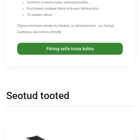
Tuotteen mukana tulee valurautaluukku.
Erottimeen voidaan tilata erikseen hälytyslaite.
10 vuoden takuu
Öljynerottimeen integroitu hiekan- ja lietteenerotin.
Jos haluat
lisätietoa, ota meihin yhteyttä.
Päring selle toote kohta
Seotud tooted