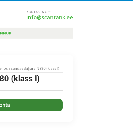
KONTAKTA OSS
info@scantank.ee
ÄNNOR
e- och sandavskiljare NS80 (klass I)
80 (klass I)
kohta