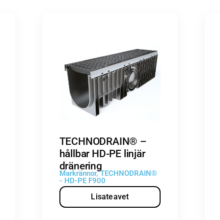
TECHNODRAIN® –
hållbar HD-PE linjär
dränering
Markrännor
,
TECHNODRAIN®
- HD-PE F900
Lisateavet