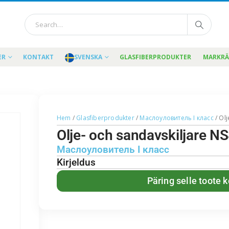
ER
KONTAKT
SVENSKA
GLASFIBERPRODUKTER
MARKR
Hem
/
Glasfiberprodukter
/
Маслоуловитель I класс
/ Olj
Olje- och sandavskiljare NS
Маслоуловитель I класс
Kirjeldus
Päring selle toote 