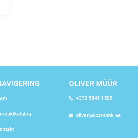
NAVIGERING
OLIVER MÜÜR
+372 5845 1580
Hem
roduktkatalog
oliver@scantank.ee
ontakt