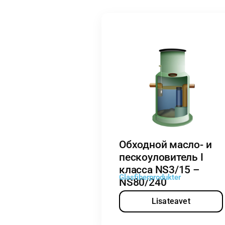
Обходной масло- и
пескоуловитель I
класса NS3/15 –
Glasfiberprodukter
NS80/240
Lisateavet