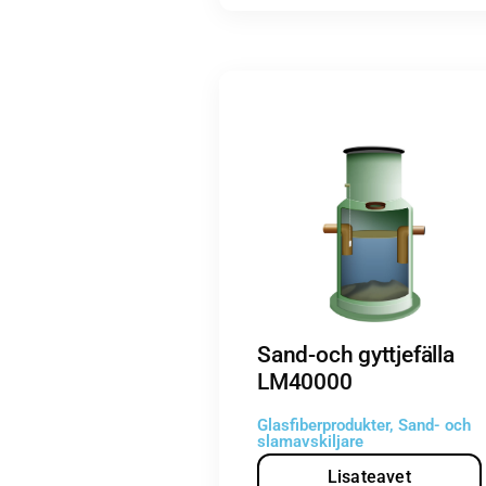
Sand-och gyttjefälla
LM40000
Glasfiberprodukter
,
Sand- och
slamavskiljare
Lisateavet