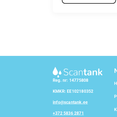
Reg. nr: 14775808
KMKR: EE102180352
P
info@scantank.ee
K
+372 5836 2871