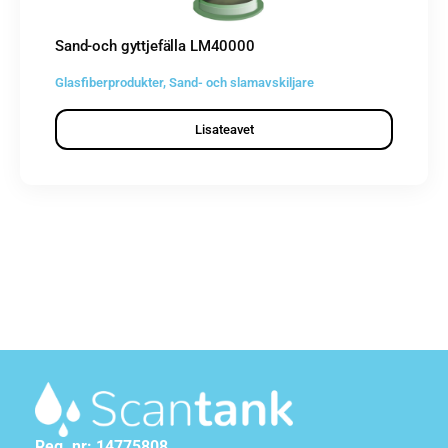
Sand-och gyttjefälla LM40000
Glasfiberprodukter
,
Sand- och slamavskiljare
Lisateavet
Reg. nr: 14775808