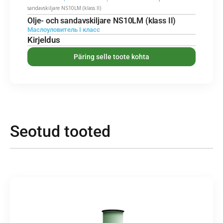
sandavskiljare NS10LM (klass II)
Olje- och sandavskiljare NS10LM (klass II)
Маслоуловитель I класс
Kirjeldus
Päring selle toote kohta
Seotud tooted