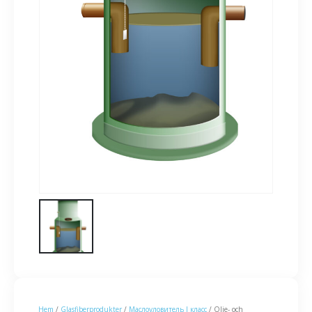
Hem
/
Glasfiberprodukter
/
Маслоуловитель I класс
/ Olje- och