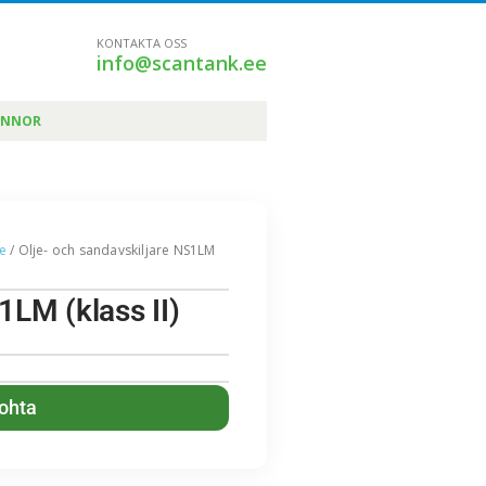
KONTAKTA OSS
info@scantank.ee
ÄNNOR
re
/ Olje- och sandavskiljare NS1LM
1LM (klass II)
kohta