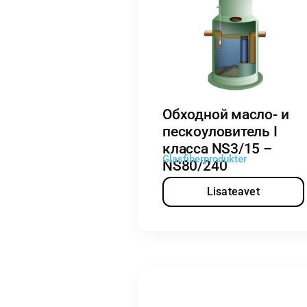
Обходной масло- и
пескоуловитель I
класса NS3/15 –
Glasfiberprodukter
NS80/240
Lisateavet