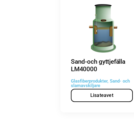
Sand-och gyttjefälla
LM40000
Glasfiberprodukter
,
Sand- och
slamavskiljare
Lisateavet