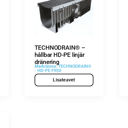
TECHNODRAIN® –
hållbar HD-PE linjär
dränering
Markrännor
,
TECHNODRAIN®
- HD-PE F900
Lisateavet