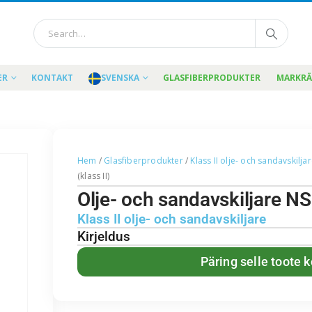
ER
KONTAKT
SVENSKA
GLASFIBERPRODUKTER
MARKR
Hem
/
Glasfiberprodukter
/
Klass II olje- och sandavskilja
(klass II)
Olje- och sandavskiljare NS
Klass II olje- och sandavskiljare
Kirjeldus
Päring selle toote 