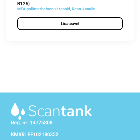
B125)
MEA polümerbetoonist rennid
,
Renn-kanalid
Lisateavet
Reg. nr: 14775808
KMKR: EE102180352