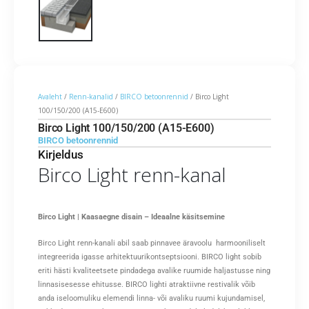
Avaleht
/
Renn-kanalid
/
BIRCO betoonrennid
/ Birco Light
100/150/200 (A15-E600)
Birco Light 100/150/200 (A15-E600)
BIRCO betoonrennid
Kirjeldus
Birco Light renn-kanal
Birco Light | Kaasaegne disain – Ideaalne käsitsemine
Birco Light renn-kanali abil saab pinnavee äravoolu harmooniliselt
integreerida igasse arhitektuurikontseptsiooni. BIRCO light sobib
eriti hästi kvaliteetsete pindadega avalike ruumide haljastusse ning
linnasisesesse ehitusse. BIRCO lighti atraktiivne restivalik võib
anda iseloomuliku elemendi linna- või avaliku ruumi kujundamisel,