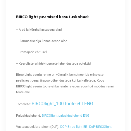
BIRCO light peamised kasutuskohad:
+ Aiad ja kõrghaljastusega alad
+ Elamuesised ja linnasisesed alad
+ Eramajade ehitusel
+ Keeruliste arhidektuursete lahendustega objektid
Birco Light seeria renne on võimalik kombineerida erinevate
pealisrestidega, äravooluühendustega kui ka kalletega. Kogu
BIRCOlight seeria tootevaliku leiate avades soovitud mõõdus renni
tootelehe.
BIRCOlight_100 tooteleht ENG
Tooteleht:
Paigaldusjuhend:
BIRCOlight paigaldusjuhend ENG
Vastavusdeklaratsioon (DoP):
DOP Birco light EE ;
DoP-BIRCOlight