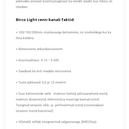
pakkudes piisavat koormustugevust ka nendel aladel, kus liiklus on
tihedam.
Birco Light renn-kanali faktid:
+ 100/150/200mm siselaiusega betoonrenn, nii sisekaldega kui ka
ilma kaldeta
+ Rennisisene ankurdussüsteem
+ Koormusklass: A 15 – E 600
+ Saadaval ka eriti madala versioonina
+ Toote pikkused: 0,5 ja 1,0 meetrit
+ Suur katterestide valik: malmist katted, pikisuunalised restid,
malmist disainrestid, võrkrestid ja mustriga kaetud restid.
Tsingitud terasest võrk- ja perforeeritud restid (roostevabast
terasest restid küsimisel)
+ Võimalik tellida integreeritud valgustusega (BIRCOlux)