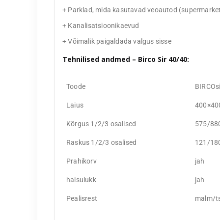
+ Parklad, mida kasutavad veoautod (supermarketi
+ Kanalisatsioonikaevud
+ Võimalik paigaldada valgus sisse
Tehnilised andmed – Birco Sir 40/40:
Toode
BIRCOsi
Laius
400×40
Kõrgus 1/2/3 osalised
575/88
Raskus 1/2/3 osalised
121/18
Prahikorv
jah
haisulukk
jah
Pealisrest
malm/ts