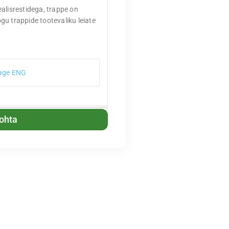
alisrestidega, trappe on
ogu trappide tootevaliku leiate
nage ENG
kohta