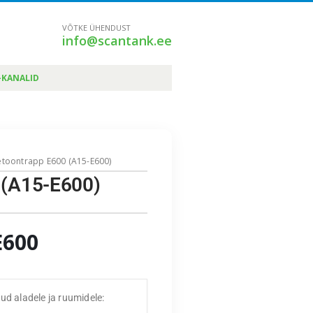
VÕTKE ÜHENDUST
info@scantank.ee
-KANALID
betoontrapp E600 (A15-E600)
0 (A15-E600)
E600
d aladele ja ruumidele: