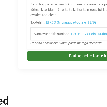
Birco trappe on võimalik kombineerida erinevate pe
võimalik tellida nii ühe, kahe kui ka kolmeosalisi. K
avades tootelehe.
Tooteleht:
BIRCO Sir trappide tooteleht ENG
Vastavusdeklaratsioon:
DoC BIRCO Point Drai
Lisainfo saamiseks võtke palun meiega ühendust.
Päring selle toote 
ed