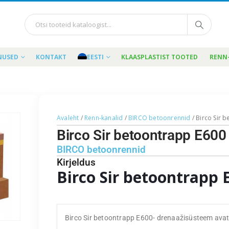
NUSED
KONTAKT
EESTI
KLAASPLASTIST TOOTED
RENN
Avaleht
/
Renn-kanalid
/
BIRCO betoonrennid
/ Birco Sir 
Birco Sir betoontrapp E60
BIRCO betoonrennid
Kirjeldus
Birco Sir betoontrapp 
Birco Sir betoontrapp E600- drenaažisüsteem avatu