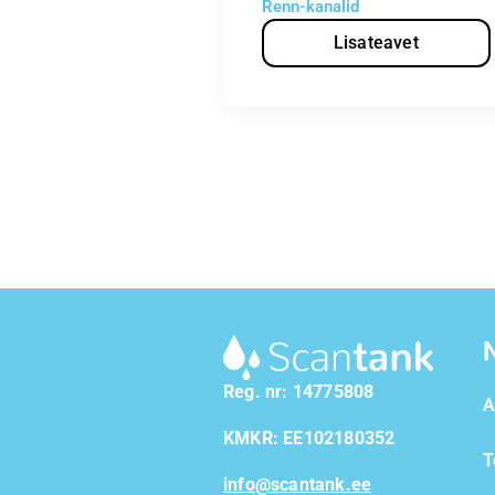
Renn-kanalid
Lisateavet
Reg. nr: 14775808
A
KMKR: EE102180352
T
info@scantank.ee