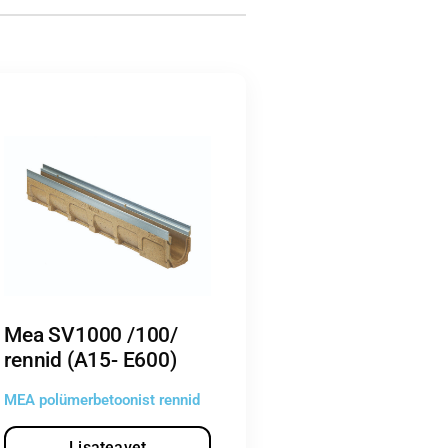
Mea SV1000 /100/
rennid (A15- E600)
MEA polümerbetoonist rennid
Lisateavet