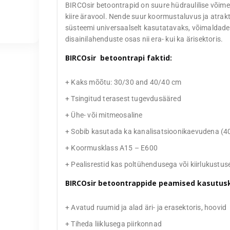
BIRCOsir betoontrapid on suure hüdraulilise võim
kiire äravool. Nende suur koormustaluvus ja atrakt
süsteemi universaalselt kasutatavaks, võimaldades
disainilahenduste osas nii era- kui ka ärisektoris.
BIRCOsir betoontrapi faktid:
+ Kaks mõõtu: 30/30 and 40/40 cm
+ Tsingitud terasest tugevdusääred
+ Ühe- või mitmeosaline
+ Sobib kasutada ka kanalisatsioonikaevudena (
+ Koormusklass A15 – E600
+ Pealisrestid kas poltühendusega või kiirlukustu
BIRCOsir betoontrappide peamised kasutus
+ Avatud ruumid ja alad äri- ja erasektoris, hoovid
+ Tiheda liiklusega piirkonnad