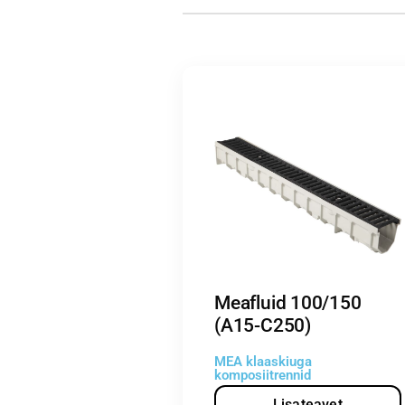
Meafluid 100/150
(A15-C250)
MEA klaaskiuga
komposiitrennid
Lisateavet