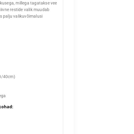
ekusega, millega tagatakse vee
iivne restide valik muudab
 palju valikuvõimalusi
40/40cm)
sega
kohad: