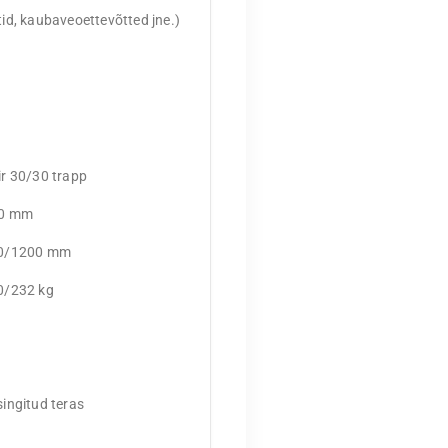
d, kaubaveoettevõtted jne.)
r 30/30 trapp
0 mm
0/1200 mm
0/232 kg
ingitud teras