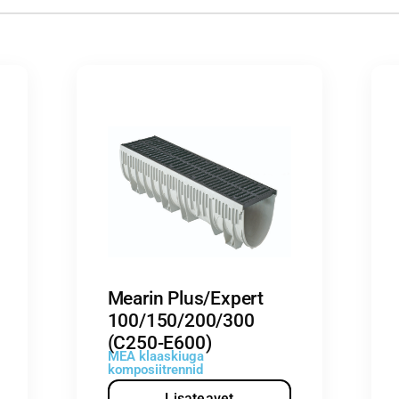
Mearin Plus/Expert
100/150/200/300
(C250-E600)
MEA klaaskiuga
komposiitrennid
Lisateavet