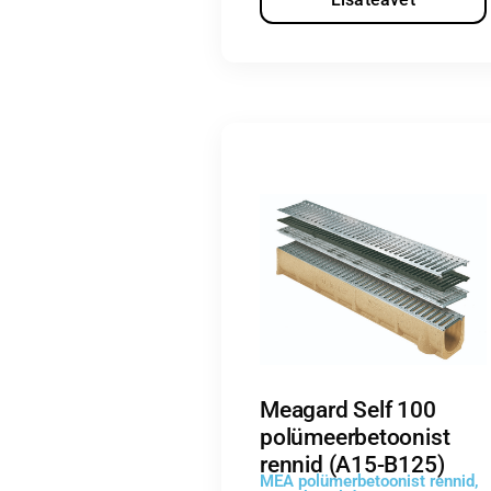
Meagard Self 100
polümeerbetoonist
rennid (A15-B125)
MEA polümerbetoonist rennid
,