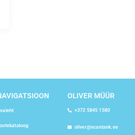
NAVIGATSIOON
OLIVER MÜÜR
+372 5845 1580
valeht
ootekataloog
oliver@scantank.ee