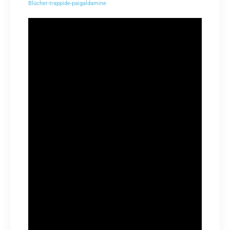
Blücher-trappide-paigaldamine