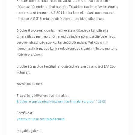
Blücher tööstuslikud trapid on valmistatud vastavalt toiduaine
tööstuse nõuetele ja tingimustele. Trapid on toodetud kvaliteetsest
roostevabast terasest AISI304 kui ka happekindlast roostevabast
terasest AISI316, mis annab äravoolutrappidele pika eluea.
Blücheril tootevalik on lai – erinevate mõõtudega kandilise ja
ümara ülaosaga trapid või rennid paljudele põrandatüüpidele nagu
betoon-, plaaditud-, epo- kui ka vinüülpõrandale. Valikus on nii
fikseeritud kõrgusega kui ka teleskoopsed trapid, millele saab teha
hüdroisolatsiooni.
Blücheri trapid on testitud ja toodetud vastavalt standardi EN1253
kohaselt.
www.blucher.com
Trappide ja köögivannide hinnakiri:
Blücher-trappide-ning-köögivannide-hinnakiri-alates-1102021
Sertifikaat:
Vastavustunnistus-trapid-rennid
Paigaldusjuhend: