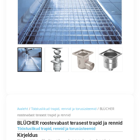
Avaleht
/
Tööstuslikud trapid, rennid ja torusüsteemid
/ BLÜCHER
roostevabast terasest trapid ja rennid
BLÜCHER roostevabast terasest trapid ja rennid
Tööstuslikud trapid, rennid ja torusüsteemid
Kirjeldus