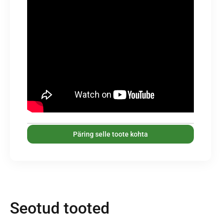
Päring selle toote kohta
Seotud tooted