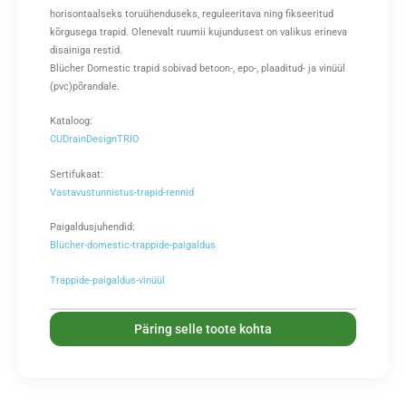
horisontaalseks toruühenduseks, reguleeritava ning fikseeritud
kõrgusega trapid. Olenevalt ruumii kujundusest on valikus erineva
disainiga restid.
Blücher Domestic trapid sobivad betoon-, epo-, plaaditud- ja vinüül
(pvc)põrandale.
Kataloog:
CUDrainDesignTRIO
Sertifukaat:
Vastavustunnistus-trapid-rennid
Paigaldusjuhendid:
Blücher-domestic-trappide-paigaldus
Trappide-paigaldus-vinüül
Päring selle toote kohta