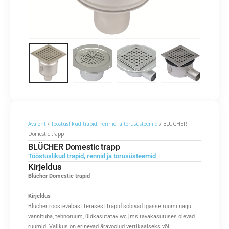
Avaleht
/
Tööstuslikud trapid, rennid ja torusüsteemid
/ BLÜCHER
Domestic trapp
BLÜCHER Domestic trapp
Tööstuslikud trapid, rennid ja torusüsteemid
Kirjeldus
Blücher Domestic trapid
Kirjeldus
Blücher roostevabast terasest trapid sobivad igasse ruumi nagu
vannituba, tehnoruum, üldkasutatav wc jms tavakasutuses olevad
ruumid. Valikus on erinevad äravoolud vertikaalseks või