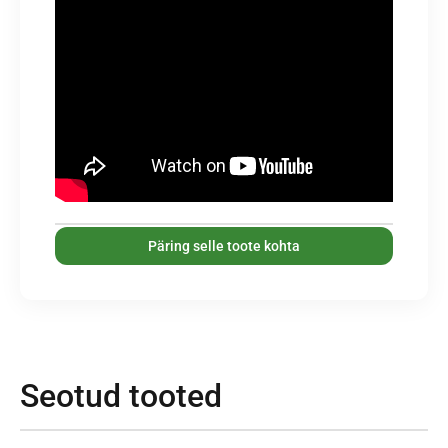
Päring selle toote kohta
Seotud tooted