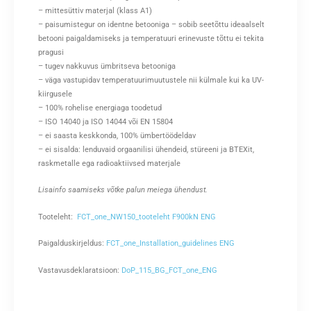
– mittesüttiv materjal (klass A1)
– paisumistegur on identne betooniga – sobib seetõttu ideaalselt
betooni paigaldamiseks ja temperatuuri erinevuste tõttu ei tekita
pragusi
– tugev nakkuvus ümbritseva betooniga
– väga vastupidav temperatuurimuutustele nii külmale kui ka UV-
kiirgusele
– 100% rohelise energiaga toodetud
– ISO 14040 ja ISO 14044 või EN 15804
– ei saasta keskkonda, 100% ümbertöödeldav
– ei sisalda: lenduvaid orgaanilisi ühendeid, stüreeni ja BTEXit,
raskmetalle ega radioaktiivsed materjale
Lisainfo saamiseks võtke palun meiega ühendust.
Tooteleht:
FCT_one_NW150_tooteleht F900kN ENG
Paigalduskirjeldus:
FCT_one_Installation_guidelines ENG
Vastavusdeklaratsioon:
DoP_115_BG_FCT_one_ENG