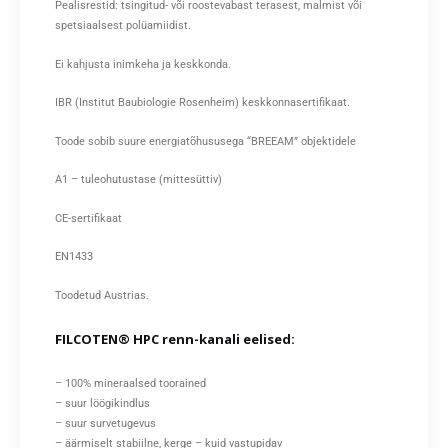
Pealisrestid: tsingitud- või roostevabast terasest, malmist või
spetsiaalsest polüamiidist.
Ei kahjusta inimkeha ja keskkonda.
IBR (Institut Baubiologie Rosenheim) keskkonnasertifikaat.
Toode sobib suure energiatõhususega “BREEAM” objektidele
A1 – tuleohutustase (mittesüttiv)
CE-sertifikaat
EN1433
Toodetud Austrias.
FILCOTEN® HPC renn-kanali eelised:
– 100% mineraalsed toorained
– suur löögikindlus
– suur survetugevus
– äärmiselt stabiilne, kerge – kuid vastupidav