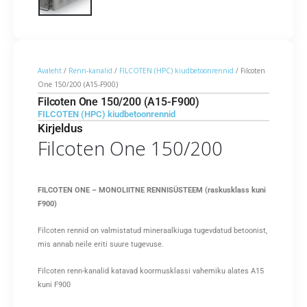
Avaleht
/
Renn-kanalid
/
FILCOTEN (HPC) kiudbetoonrennid
/ Filcoten
One 150/200 (A15-F900)
Filcoten One 150/200 (A15-F900)
FILCOTEN (HPC) kiudbetoonrennid
Kirjeldus
Filcoten One 150/200
FILCOTEN ONE – MONOLIITNE RENNISÜSTEEM (raskusklass kuni
F900)
Filcoten rennid on valmistatud mineraalkiuga tugevdatud betoonist,
mis annab neile eriti suure tugevuse.
Filcoten renn-kanalid katavad koormusklassi vahemiku alates A15
kuni F900