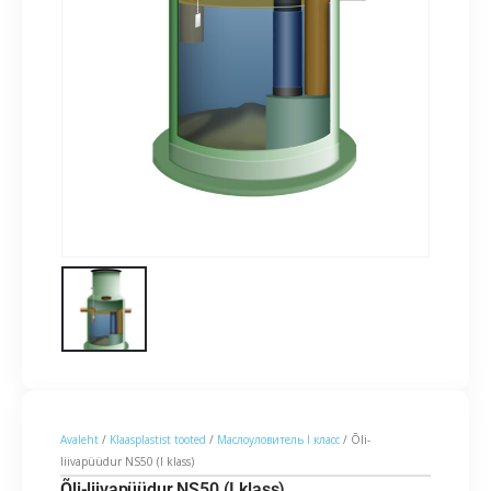
Avaleht
/
Klaasplastist tooted
/
Маслоуловитель I класс
/ Õli-
liivapüüdur NS50 (I klass)
Õli-liivapüüdur NS50 (I klass)