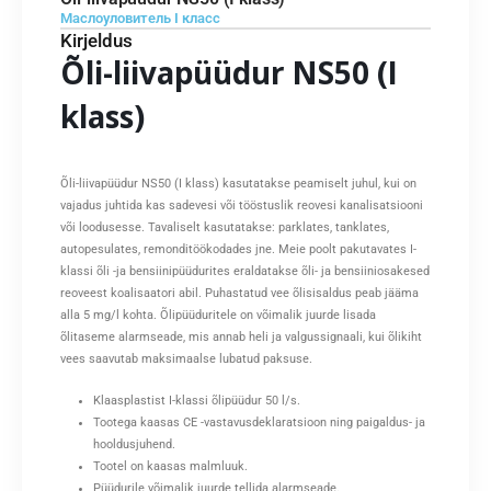
Маслоуловитель I класс
Kirjeldus
Õli-liivapüüdur NS50 (I
klass)
Õli-liivapüüdur NS50 (I klass) kasutatakse peamiselt juhul, kui on
vajadus juhtida kas sadevesi või tööstuslik reovesi kanalisatsiooni
või loodusesse. Tavaliselt kasutatakse: parklates, tanklates,
autopesulates, remonditöökodades jne. Meie poolt pakutavates I-
klassi õli -ja bensiinipüüdurites eraldatakse õli- ja bensiiniosakesed
reoveest koalisaatori abil. Puhastatud vee õlisisaldus peab jääma
alla 5 mg/l kohta. Õlipüüduritele on võimalik juurde lisada
õlitaseme alarmseade, mis annab heli ja valgussignaali, kui õlikiht
vees saavutab maksimaalse lubatud paksuse.
Klaasplastist I-klassi õlipüüdur 50 l/s.
Tootega kaasas CE -vastavusdeklaratsioon ning paigaldus- ja
hooldusjuhend.
Tootel on kaasas malmluuk.
Püüdurile võimalik juurde tellida alarmseade.