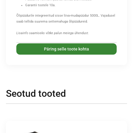
Garantii tootele 10a.
Õlipüüdurile integreeritud sisse liiva-mudapüüdur 5000L. Vajadusel
saab tellida suurema settemahuga õlipüüdureid.
Lisainfo saamiseks võtke palun meiega ühendust.
Päring selle toote kohta
Seotud tooted