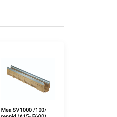
Mea SV1000 /100/
rennid (A15- E600)