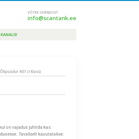
VÕTKE ÜHENDUST
info@scantank.ee
-KANALID
 Õlipüüdur NS1 (I klass)
kui on vajadus juhtida kas
odusesse. Tavaliselt kasutatakse: