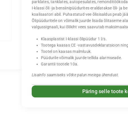
parklates, tanklates, autopesulates, remonditöökoda
I-klassi õli -ja bensiinipüüdurites eraldatakse õli- ja 
koalisaatori abil. Puhastatud vee õlisisaldus peab jä
Õlipüüduritele on võimalik juurde lisada õlitaseme al
valgussignaali, kui õlikiht vees saavutab maksimaal
Klaasplastist I-klassi õlipüüdur 1 l/s.
Tootega kaasas CE -vastavusdeklaratsioon ning
Tootel on kaasas malmluuk.
Püüdurile võimalik juurde tellida alarmseade.
Garantii tootele 10a.
Lisainfo saamiseks võtke palun meiega ühendust.
Päring selle toote 