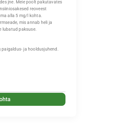
des jne. Meie poolt pakutavates
bensiiniosakesed reoveest
äma alla 5 mg/l kohta.
armseade, mis annab heli ja
se lubatud paksuse.
 paigaldus- ja hooldusjuhend.
kohta