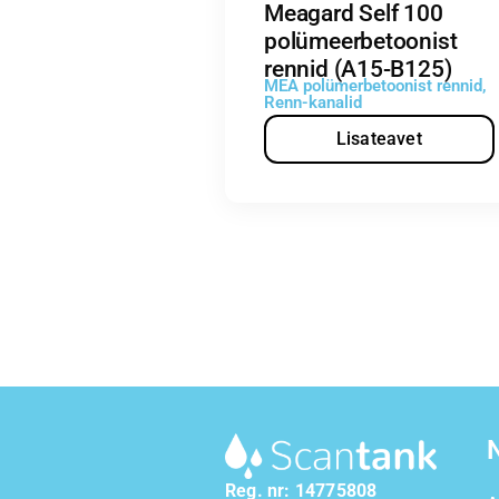
Meagard Self 100
polümeerbetoonist
rennid (A15-B125)
MEA polümerbetoonist rennid
,
Renn-kanalid
Lisateavet
Reg. nr: 14775808