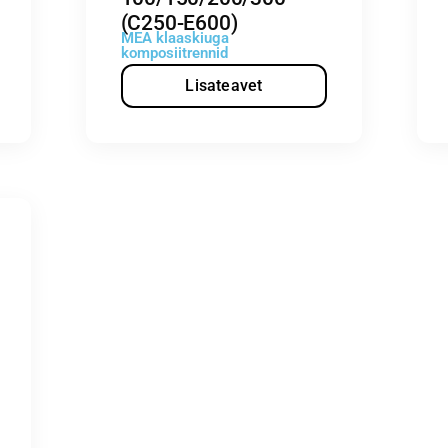
(C250-E600)
MEA klaaskiuga
komposiitrennid
Lisateavet