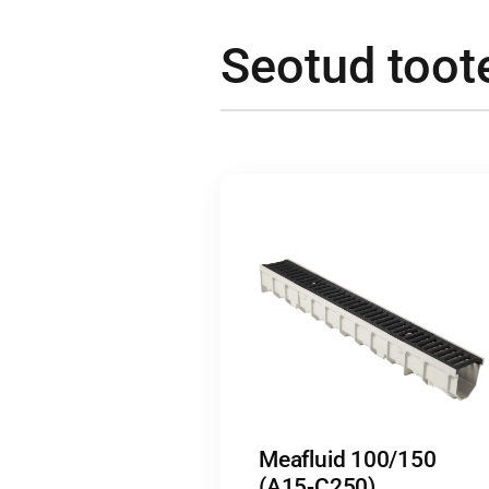
Seotud toot
Meafluid 100/150
(A15-C250)