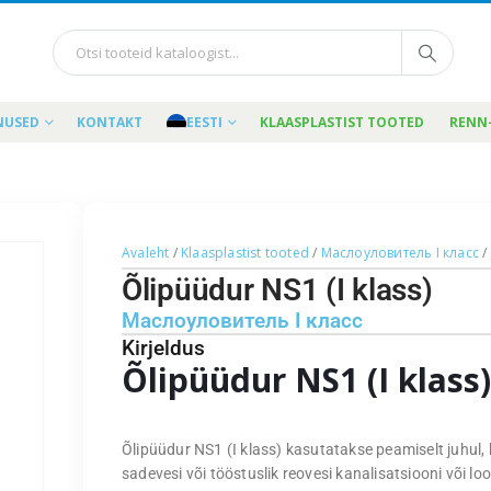
NUSED
KONTAKT
EESTI
KLAASPLASTIST TOOTED
RENN
Avaleht
/
Klaasplastist tooted
/
Маслоуловитель I класс
/
Õlipüüdur NS1 (I klass)
Маслоуловитель I класс
Kirjeldus
Õlipüüdur NS1 (I klass)
Õlipüüdur NS1 (I klass) kasutatakse peamiselt juhul, 
sadevesi või tööstuslik reovesi kanalisatsiooni või lo