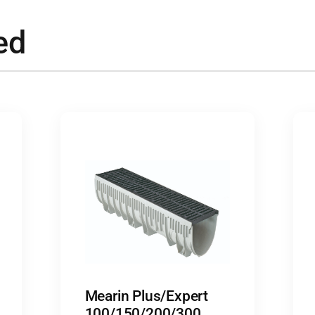
ed
Mearin Plus/Expert
100/150/200/300