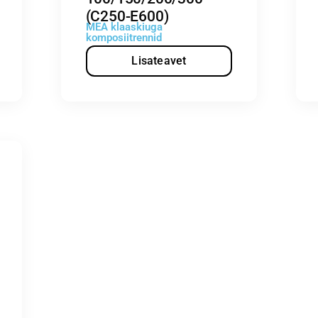
(C250-E600)
MEA klaaskiuga
komposiitrennid
Lisateavet