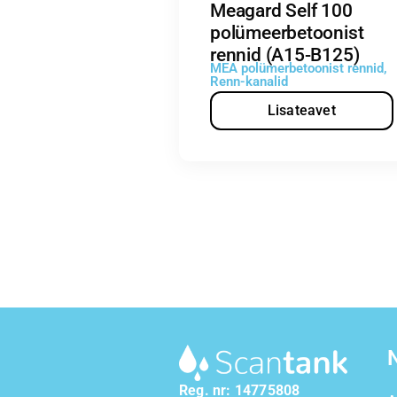
Meagard Self 100
polümeerbetoonist
rennid (A15-B125)
MEA polümerbetoonist rennid
,
Renn-kanalid
Lisateavet
Reg. nr: 14775808