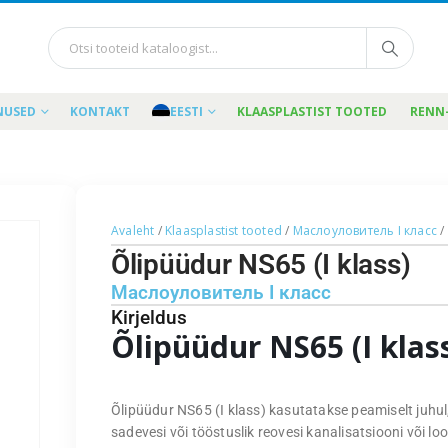
NUSED
KONTAKT
EESTI
KLAASPLASTIST TOOTED
RENN
Avaleht
/
Klaasplastist tooted
/
Маслоуловитель I класс
/
Õlipüüdur NS65 (I klass)
Маслоуловитель I класс
Kirjeldus
Õlipüüdur NS65 (I klas
Õlipüüdur NS65 (I klass) kasutatakse peamiselt juhul,
sadevesi või tööstuslik reovesi kanalisatsiooni või lo