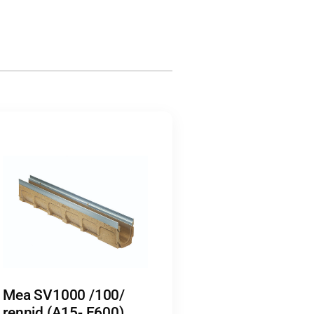
Mea SV1000 /100/
rennid (A15- E600)