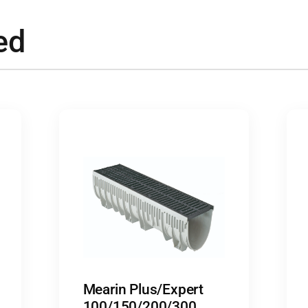
ed
Mearin Plus/Expert
100/150/200/300