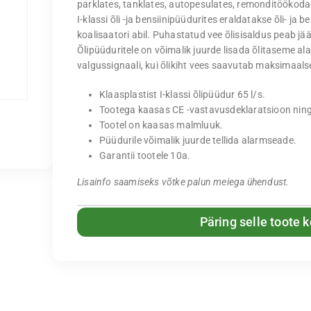
parklates, tanklates, autopesulates, remonditöökoda
I-klassi õli -ja bensiinipüüdurites eraldatakse õli- ja 
koalisaatori abil. Puhastatud vee õlisisaldus peab jä
Õlipüüduritele on võimalik juurde lisada õlitaseme al
valgussignaali, kui õlikiht vees saavutab maksimaal
Klaasplastist I-klassi õlipüüdur 65 l/s.
Tootega kaasas CE -vastavusdeklaratsioon ning
Tootel on kaasas malmluuk.
Püüdurile võimalik juurde tellida alarmseade.
Garantii tootele 10a.
Lisainfo saamiseks võtke palun meiega ühendust.
Päring selle toote 