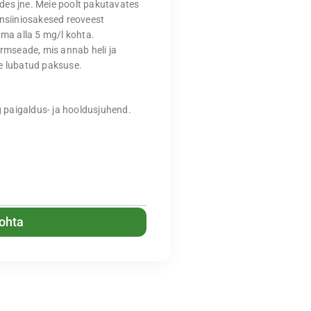
des jne. Meie poolt pakutavates
bensiiniosakesed reoveest
äma alla 5 mg/l kohta.
armseade, mis annab heli ja
se lubatud paksuse.
 paigaldus- ja hooldusjuhend.
kohta