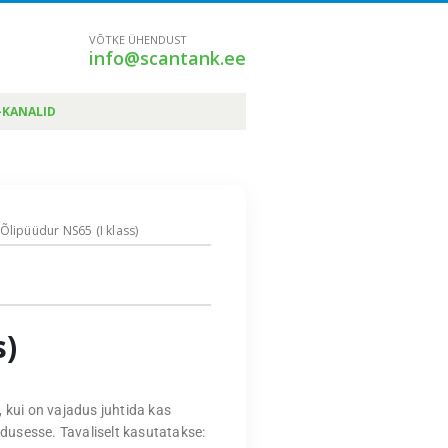
VÕTKE ÜHENDUST
info@scantank.ee
-KANALID
 Õlipüüdur NS65 (I klass)
s)
 kui on vajadus juhtida kas
odusesse. Tavaliselt kasutatakse: