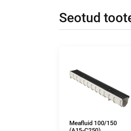
Seotud toot
Meafluid 100/150
(A15-C250)