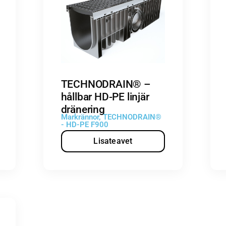
TECHNODRAIN® –
hållbar HD-PE linjär
dränering
Markrännor
,
TECHNODRAIN®
- HD-PE F900
Lisateavet