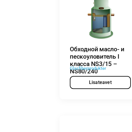
Обходной масло- и
пескоуловитель I
класса NS3/15 –
Glasfiberprodukter
NS80/240
Lisateavet