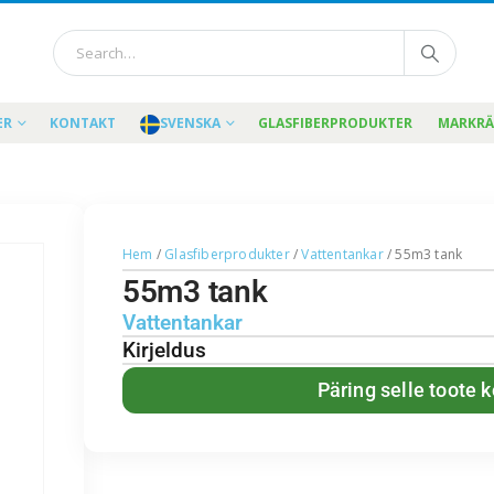
ER
KONTAKT
SVENSKA
GLASFIBERPRODUKTER
MARKR
Hem
/
Glasfiberprodukter
/
Vattentankar
/ 55m3 tank
55m3 tank
Vattentankar
Kirjeldus
Päring selle toote 