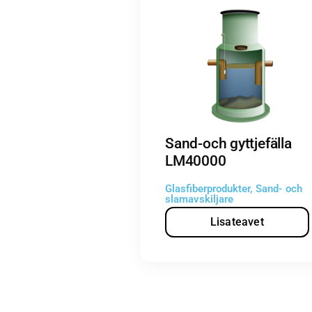
Sand-och gyttjefälla
LM40000
Glasfiberprodukter
,
Sand- och
slamavskiljare
Lisateavet