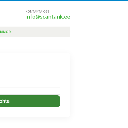
KONTAKTA OSS
info@scantank.ee
ÄNNOR
kohta