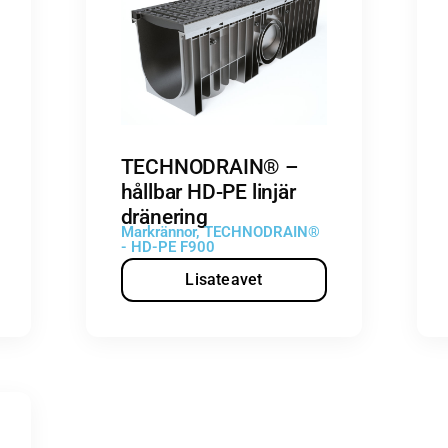
TECHNODRAIN® –
hållbar HD-PE linjär
dränering
Markrännor
,
TECHNODRAIN®
- HD-PE F900
Lisateavet