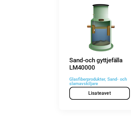
Sand-och gyttjefälla
LM40000
Glasfiberprodukter
,
Sand- och
slamavskiljare
Lisateavet