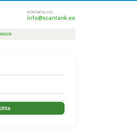
KONTAKTA OSS
info@scantank.ee
ÄNNOR
kohta