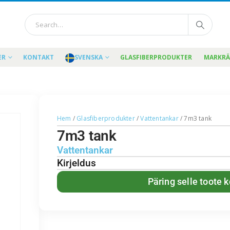
ER
KONTAKT
SVENSKA
GLASFIBERPRODUKTER
MARKR
Hem
/
Glasfiberprodukter
/
Vattentankar
/ 7m3 tank
7m3 tank
Vattentankar
Kirjeldus
Päring selle toote 