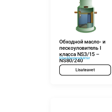
Обходной масло- и
пескоуловитель I
класса NS3/15 –
Glasfiberprodukter
NS80/240
Lisateavet