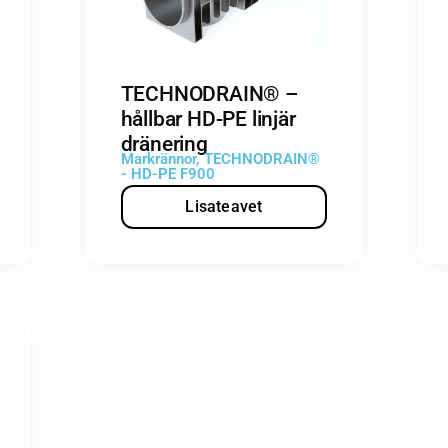
TECHNODRAIN® –
hållbar HD-PE linjär
dränering
Markrännor
,
TECHNODRAIN®
- HD-PE F900
Lisateavet