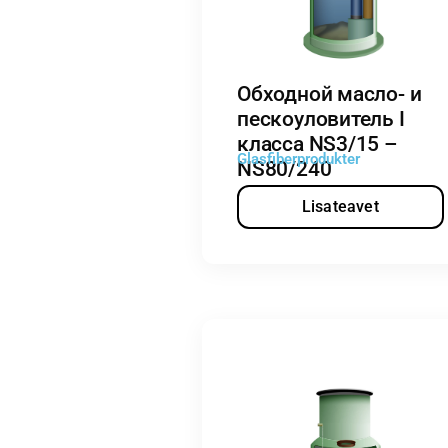
Обходной масло- и
пескоуловитель I
класса NS3/15 –
Glasfiberprodukter
NS80/240
Lisateavet