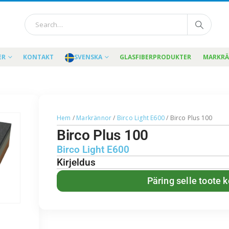
ER
KONTAKT
SVENSKA
GLASFIBERPRODUKTER
MARKR
Hem
/
Markrännor
/
Birco Light E600
/ Birco Plus 100
Birco Plus 100
Birco Light E600
Kirjeldus
Päring selle toote 