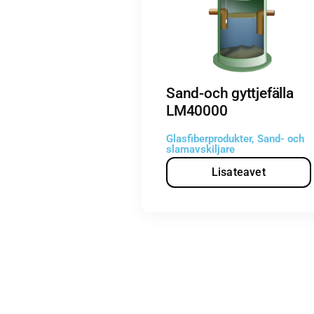
Sand-och gyttjefälla
LM40000
Glasfiberprodukter
,
Sand- och
slamavskiljare
Lisateavet