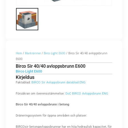
Hem
/
Markrännor
/
Birco Light E600
/ Birco Sir 40/40 avloppsbrunn
E600
Birco Sir 40/40 avloppsbrunn E600
Birco Light E600
Kirjeldus
Faktablad:
BIRCO Sir Avloppsbrunn datablad ENG
Försäkran om överensstämmelse:
DoC BIRCO Avloppsbrunn ENG
Birco Sir 40/40 avloppsbrunn i betong
Dräneringssystem för öppna områden och platser:
BIRCOsir betongavloppsbrunnar har en hög hydraulisk kapacitet, för