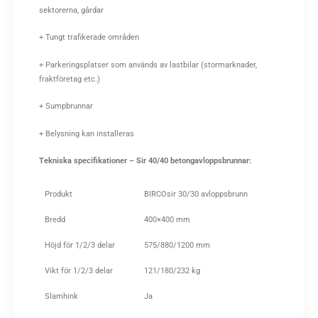
sektorerna, gårdar
+ Tungt trafikerade områden
+ Parkeringsplatser som används av lastbilar (stormarknader,
fraktföretag etc.)
+ Sumpbrunnar
+ Belysning kan installeras
Tekniska specifikationer – Sir 40/40 betongavloppsbrunnar:
Produkt
BIRCOsir 30/30 avloppsbrunn
Bredd
400×400 mm
Höjd för 1/2/3 delar
575/880/1200 mm
Vikt för 1/2/3 delar
121/180/232 kg
Slamhink
Ja