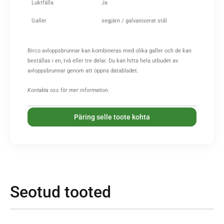
Luktfälla
Ja
Galler
segjärn / galvaniserat stål
Birco avloppsbrunnar kan kombineras med olika galler och de kan
beställas i en, två eller tre delar. Du kan hitta hela utbudet av
avloppsbrunnar genom att öppna databladet.
Kontakta oss för mer information.
Päring selle toote kohta
Seotud tooted