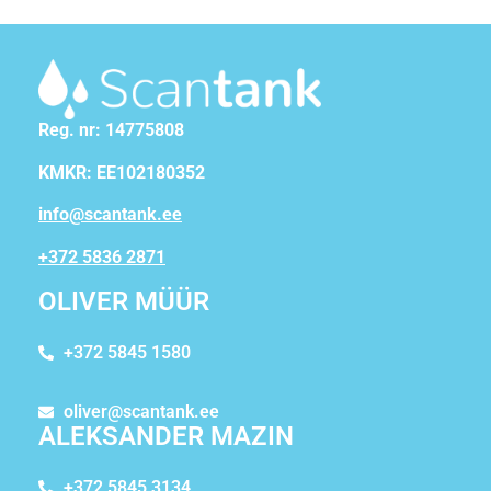
Reg. nr: 14775808
KMKR: EE102180352
info@scantank.ee
+372 5836 2871
OLIVER MÜÜR
+372 5845 1580
oliver@scantank.ee
ALEKSANDER MAZIN
+372 5845 3134