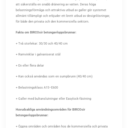
att säkerställa en snabb dränering av vatten. Deras höga
belastningsförmåga och attraktiva utbud av galler gör systemet
allmänt tillämpligt och erbjuder ett brett utbud av designlösningar,
för både den privata och den kommersiella sektorn.
Fakta om BIRCOsir betongavloppsbrunnar:
+ Två storlekar: 30/30 och 40/40 cm
+ Ramvinklar i galvaniserat stål
+ En eller flera delar
+ Kan också användas som en sumpbrunn (40/40 cm)
+ Belastningsklass A15–E600
+ Galler med bultanslutningar eller Easylock-fästning
Huvudsakliga användningsområden för BIRCOsir
betongavloppsbrunnar:
+ Öppna områden och områden hos de kommersiella och privata