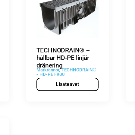
TECHNODRAIN® –
hållbar HD-PE linjär
dränering
Markrännor
,
TECHNODRAIN®
- HD-PE F900
Lisateavet