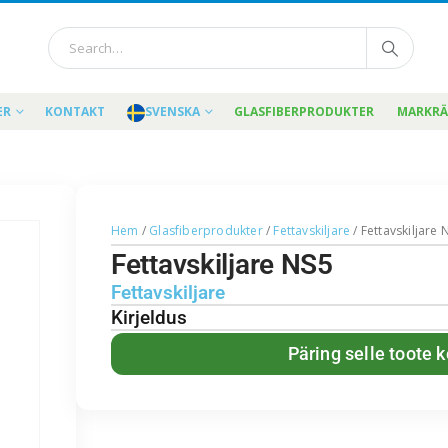
ER
KONTAKT
SVENSKA
GLASFIBERPRODUKTER
MARKR
Hem
/
Glasfiberprodukter
/
Fettavskiljare
/ Fettavskiljare 
Fettavskiljare NS5
Fettavskiljare
Kirjeldus
Päring selle toote 