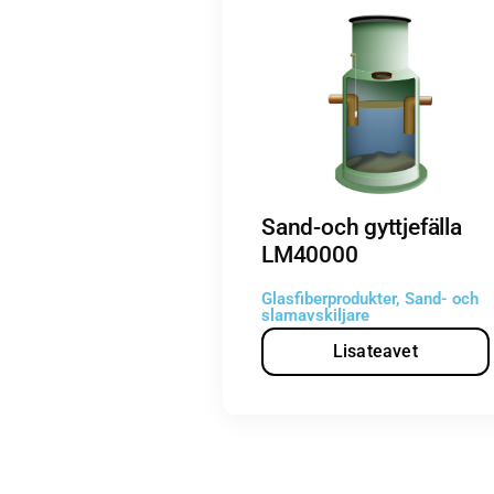
Sand-och gyttjefälla
LM40000
Glasfiberprodukter
,
Sand- och
slamavskiljare
Lisateavet