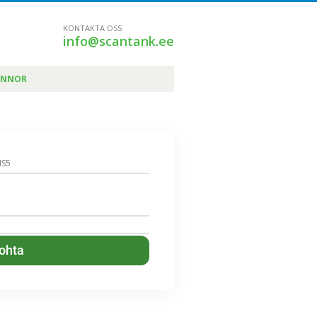
KONTAKTA OSS
info@scantank.ee
ÄNNOR
NS5
kohta