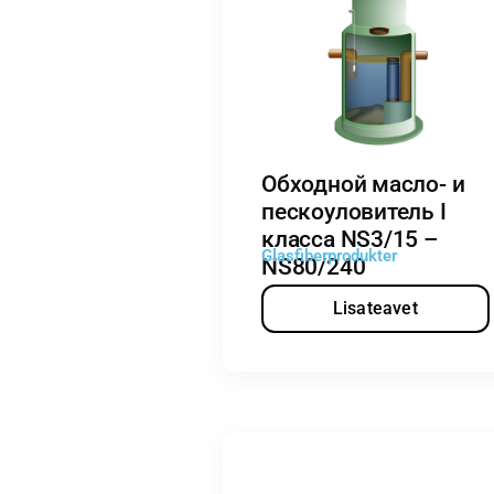
Обходной масло- и
пескоуловитель I
класса NS3/15 –
Glasfiberprodukter
NS80/240
Lisateavet