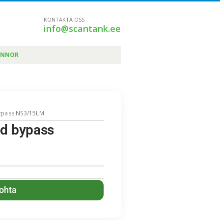
KONTAKTA OSS
info@scantank.ee
ÄNNOR
bypass NS3/15LM
ed bypass
kohta