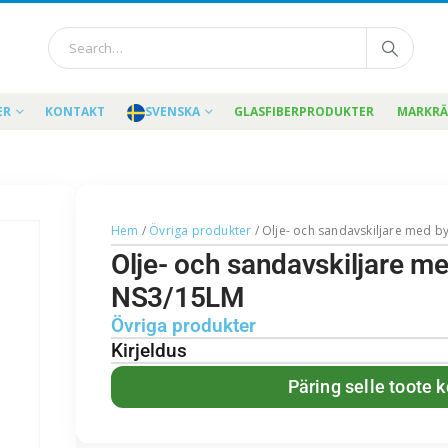
ER
KONTAKT
SVENSKA
GLASFIBERPRODUKTER
MARKR
Hem
/
Övriga produkter
/ Olje- och sandavskiljare med 
Olje- och sandavskiljare m
NS3/15LM
Övriga produkter
Kirjeldus
Päring selle toote 