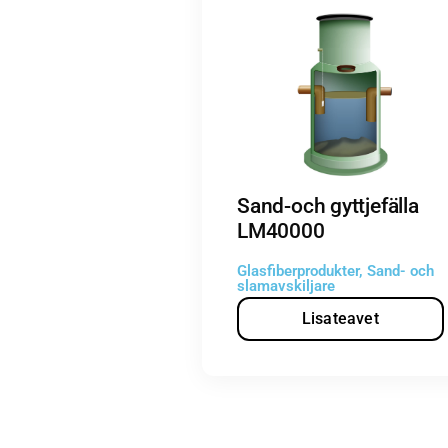
Sand-och gyttjefälla
LM40000
Glasfiberprodukter
,
Sand- och
slamavskiljare
Lisateavet