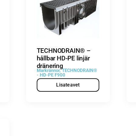
TECHNODRAIN® –
hållbar HD-PE linjär
dränering
Markrännor
,
TECHNODRAIN®
- HD-PE F900
Lisateavet