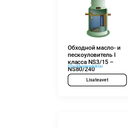
Обходной масло- и
пескоуловитель I
класса NS3/15 –
Glasfiberprodukter
NS80/240
Lisateavet