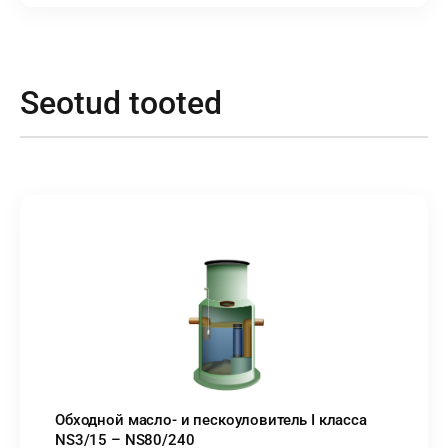
Seotud tooted
Обходной масло- и пескоуловитель I класса
NS3/15 – NS80/240