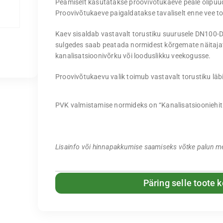
Peamiselt kasutatakse proovivõtukaeve peale õlipüü
Proovivõtukaeve paigaldatakse tavaliselt enne vee t
Kaev sisaldab vastavalt torustiku suurusele DN100-
sulgedes saab peatada normidest kõrgemate näitajat
kanalisatsioonivõrku või looduslikku veekogusse.
Proovivõtukaevu valik toimub vastavalt torustiku lä
PVK valmistamise normideks on “Kanalisatsiooniehit
Lisainfo või hinnapakkumise saamiseks võtke palun m
Päring selle toote 