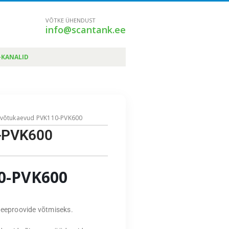
VÕTKE ÜHENDUST
info@scantank.ee
-KANALID
ivõtukaevud PVK110-PVK600
0-PVK600
0-PVK600
 veeproovide võtmiseks.