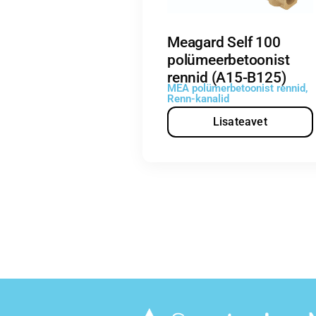
Meagard Self 100
polümeerbetoonist
rennid (A15-B125)
MEA polümerbetoonist rennid
,
Renn-kanalid
Lisateavet