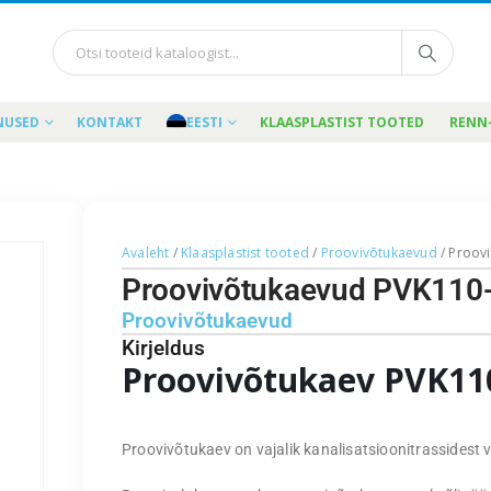
NUSED
KONTAKT
EESTI
KLAASPLASTIST TOOTED
RENN
Avaleht
/
Klaasplastist tooted
/
Proovivõtukaevud
/ Proov
Proovivõtukaevud PVK11
Proovivõtukaevud
Kirjeldus
Proovivõtukaev PVK11
Proovivõtukaev on vajalik kanalisatsioonitrassidest