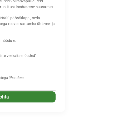
dureid või rasvapüüdureid.
orustikust loodusesse suunamist.
DN600 pöördklappi, seda
ega reovee sattumist ühisvee- ja
bimõõdule.
iste veekaitsenõuded”
eiega ühendust.
kohta