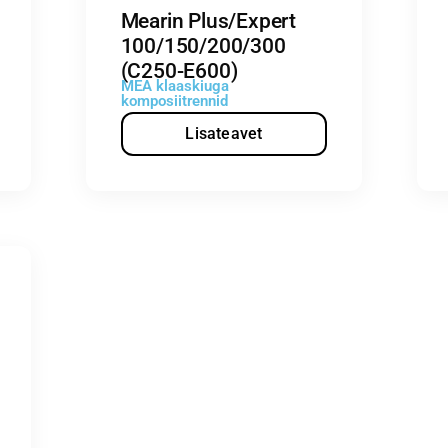
Mearin Plus/Expert
100/150/200/300
(C250-E600)
MEA klaaskiuga
komposiitrennid
Lisateavet