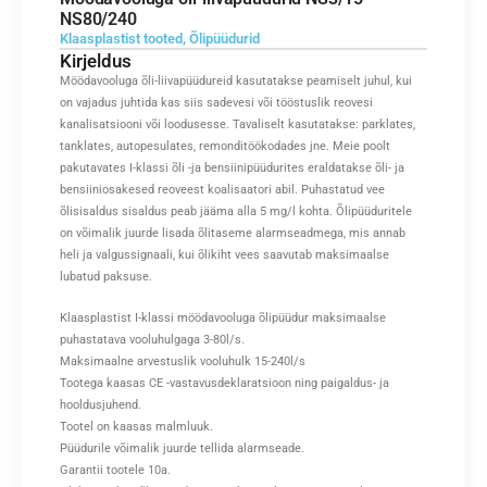
NS80/240
Klaasplastist tooted
,
Õlipüüdurid
Kirjeldus
Möödavooluga õli-liivapüüdureid kasutatakse peamiselt juhul, kui
on vajadus juhtida kas siis sadevesi või tööstuslik reovesi
kanalisatsiooni või loodusesse. Tavaliselt kasutatakse: parklates,
tanklates, autopesulates, remonditöökodades jne. Meie poolt
pakutavates I-klassi õli -ja bensiinipüüdurites eraldatakse õli- ja
bensiiniosakesed reoveest koalisaatori abil. Puhastatud vee
õlisisaldus sisaldus peab jääma alla 5 mg/l kohta. Õlipüüduritele
on võimalik juurde lisada õlitaseme alarmseadmega, mis annab
heli ja valgussignaali, kui õlikiht vees saavutab maksimaalse
lubatud paksuse.
Klaasplastist I-klassi möödavooluga õlipüüdur maksimaalse
puhastatava vooluhulgaga 3-80l/s.
Maksimaalne arvestuslik vooluhulk 15-240l/s
Tootega kaasas CE -vastavusdeklaratsioon ning paigaldus- ja
hooldusjuhend.
Tootel on kaasas malmluuk.
Püüdurile võimalik juurde tellida alarmseade.
Garantii tootele 10a.