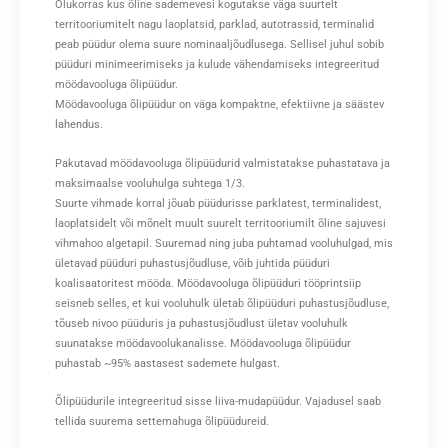
Olukorras kus õline sademevesi kogutakse väga suurtelt
territooriumitelt nagu laoplatsid, parklad, autotrassid, terminalid
peab püüdur olema suure nominaaljõudlusega. Sellisel juhul sobib
püüduri minimeerimiseks ja kulude vähendamiseks integreeritud
möödavooluga õlipüüdur.
Möödavooluga õlipüüdur on väga kompaktne, efektiivne ja säästev
lahendus.
Pakutavad möödavooluga õlipüüdurid valmistatakse puhastatava ja
maksimaalse vooluhulga suhtega 1/3.
Suurte vihmade korral jõuab püüdurisse parklatest, terminalidest,
laoplatsidelt või mõnelt muult suurelt territooriumilt õline sajuvesi
vihmahoo algetapil. Suuremad ning juba puhtamad vooluhulgad, mis
ületavad püüduri puhastusjõudluse, võib juhtida püüduri
koalisaatoritest mööda. Möödavooluga õlipüüduri tööprintsiip
seisneb selles, et kui vooluhulk ületab õlipüüduri puhastusjõudluse,
tõuseb nivoo püüduris ja puhastusjõudlust ületav vooluhulk
suunatakse möödavoolukanalisse. Möödavooluga õlipüüdur
puhastab ~95% aastasest sademete hulgast.
Õlipüüdurile integreeritud sisse liiva-mudapüüdur. Vajadusel saab
tellida suurema settemahuga õlipüüdureid.