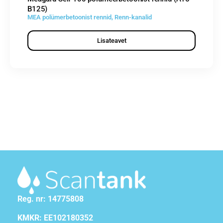
B125)
MEA polümerbetoonist rennid
,
Renn-kanalid
Lisateavet
Reg. nr: 14775808
KMKR: EE102180352