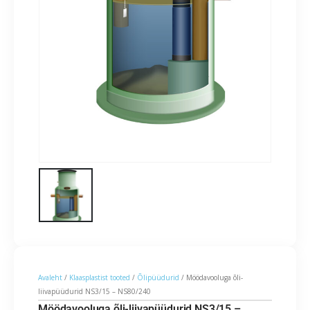
Avaleht
/
Klaasplastist tooted
/
Õlipüüdurid
/ Möödavooluga õli-
liivapüüdurid NS3/15 – NS80/240
Möödavooluga õli-liivapüüdurid NS3/15 –