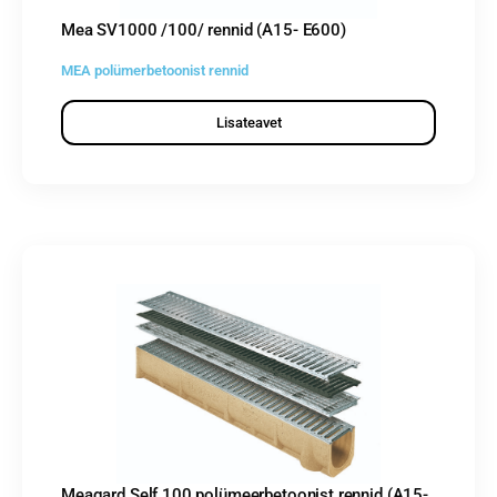
Mea SV1000 /100/ rennid (A15- E600)
MEA polümerbetoonist rennid
Lisateavet
Meagard Self 100 polümeerbetoonist rennid (A15-