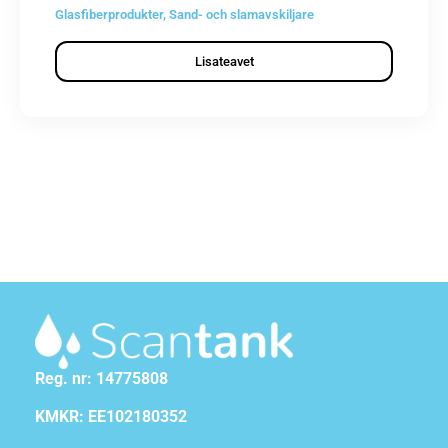
Glasfiberprodukter
,
Sand- och slamavskiljare
Lisateavet
Reg. nr: 14775808
KMKR: EE102180352