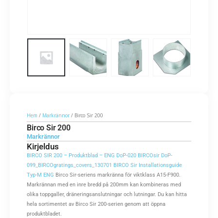
Hem
/
Markrännor
/ Birco Sir 200
Birco Sir 200
Markrännor
Kirjeldus
BIRCO SIR 200 – Produktblad – ENG
DoP-020 BIRCOsir
DoP-
099_BIRCOgratings_covers_130701
BIRCO Sir Installationsguide
Typ-M ENG
Birco Sir-seriens markränna för viktklass A15-F900.
Markrännan med en inre bredd på 200mm kan kombineras med
olika toppgaller, dräneringsanslutningar och lutningar. Du kan hitta
hela sortimentet av Birco Sir 200-serien genom att öppna
produktbladet.